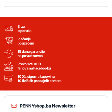
Brza
isporuka
Plaćanje
pouzećem
15 dana garancije
na povrat novca
Preko 125.000
fanova na Facebooku
100% sigurna kupovina
10 fizičkih prodajnih centara
PENNYshop.ba Newsletter