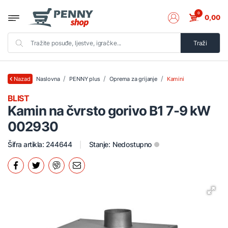
0
0,00
Traži
Naslovna
PENNY plus
Oprema za grijanje
Kamini
Nazad
BLIST
Kamin na čvrsto gorivo B1 7-9 kW
002930
Šifra artikla: 244644
Stanje:
Nedostupno