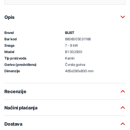
Opis
Brand
BLIST
Bar kod
8606005031166
Snaga
7 - 9 kW
Model
B1 002930
Tip proizvoda
Kamin
Gorivo (predviđeno)
Čvrsta goriva
Dimenzije
465x390x800 mm
Recenzije
Načini plaćanja
Dostava