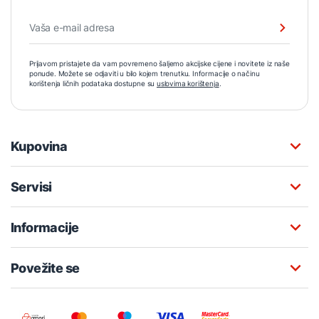
Prijavom pristajete da vam povremeno šaljemo akcijske cijene i novitete iz naše
ponude. Možete se odjaviti u bilo kojem trenutku. Informacije o načinu
korištenja ličnih podataka dostupne su
uslovima korištenja
.
Kupovina
Servisi
Informacije
Povežite se