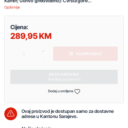
Kamin; Gorivo (predviđeno): Čvrsta goriv...
Opširnije
Cijena:
289,95
+
1
RASPRODANO
-
BRZA KUPOVINA
Plaćanje pouzećem
Dodaj u omiljene
Ovaj proizvod je dostupan samo za dostavne
adrese u Kantonu Sarajevo.