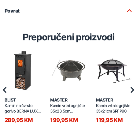
Povrat
Preporučeni proizvodi
Previous
Nex
BLIST
MASTER
MASTER
Kamin na čvrsto
Kamin vrtni ognjište
Kamin vrtni ognjište
gorivo BERNA LUX S
35x23,5cm
35x21cm SRFP90
4.0 5-7kW
SRFP11508B
289,95 KM
199,95 KM
119,95 KM