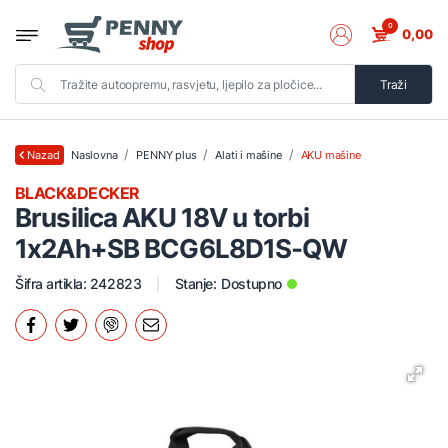
0
0,00
Traži
Naslovna
PENNY plus
Alati i mašine
AKU mašine
Nazad
BLACK&DECKER
Brusilica AKU 18V u torbi
1x2Ah+SB BCG6L8D1S-QW
Šifra artikla: 242823
Stanje:
Dostupno