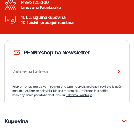
Preko 125.000
fanova na Facebooku
100% sigurna kupovina
10 fizičkih prodajnih centara
PENNYshop.ba Newsletter
Prijavom pristajete da vam povremeno šaljemo akcijske cijene i novitete iz naše
ponude. Možete se odjaviti u bilo kojem trenutku. Informacije o načinu
korištenja ličnih podataka dostupne su
uslovima korištenja
.
Kupovina