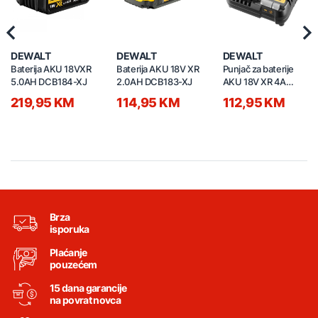
Previous
Nex
DEWALT
DEWALT
DEWALT
Baterija AKU 18VXR
Baterija AKU 18V XR
Punjač za baterije
5.0AH DCB184-XJ
2.0AH DCB183-XJ
AKU 18V XR 4A
DCB1104-QW
219,95 KM
114,95 KM
112,95 KM
Brza
isporuka
Plaćanje
pouzećem
15 dana garancije
na povrat novca