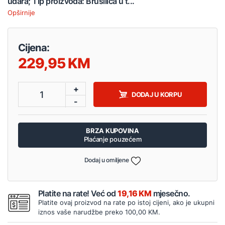
udara; Tip proizvoda: Brusilica u t...
Opširnije
Cijena:
229,95
+
1
DODAJ U KORPU
-
BRZA KUPOVINA
Plaćanje pouzećem
Dodaj u omiljene
Platite na rate! Već od
19,16 KM
mjesečno.
Platite ovaj proizvod na rate po istoj cijeni, ako je ukupni
iznos vaše narudžbe preko 100,00 KM.