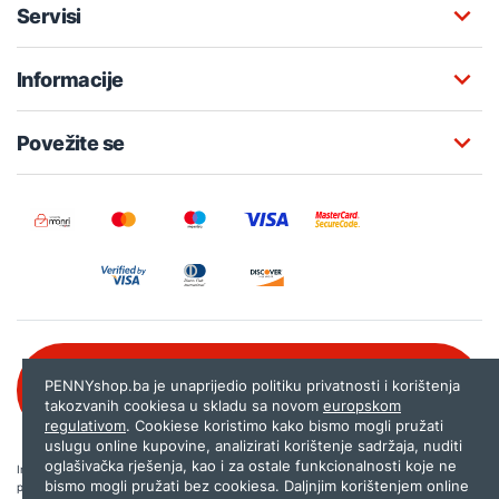
Servisi
Informacije
Povežite se
Besplatna korisnička podrška:
PENNYshop.ba je unaprijedio politiku privatnosti i korištenja
080 020 261
takozvanih cookiesa u skladu sa novom
europskom
regulativom
. Cookiese koristimo kako bismo mogli pružati
uslugu online kupovine, analizirati korištenje sadržaja, nuditi
oglašivačka rješenja, kao i za ostale funkcionalnosti koje ne
Internet trgovina PENNYshop.ba nastoji objavljivati samo provjerene i pravilne
bismo mogli pružati bez cookiesa. Daljnjim korištenjem online
podatke. Ako na našoj stranici otkrijete neistinite, odnosno neadekvatne informacije,