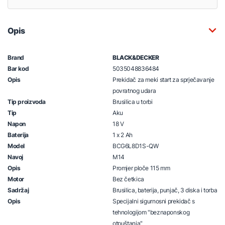
Opis
Brand
BLACK&DECKER
Bar kod
5035048836484
Opis
Prekidač za meki start za sprječavanje
povratnog udara
Tip proizvoda
Brusilica u torbi
Tip
Aku
Napon
18 V
Baterija
1 x 2 Ah
Model
BCG6L8D1S-QW
Navoj
M14
Opis
Promjer ploče 115 mm
Motor
Bez četkica
Sadržaj
Brusilica, baterija, punjač, 3 diska i torba
Opis
Specijalni sigurnosni prekidač s
tehnologijom "beznaponskog
otpuštanja"