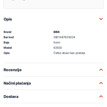
Opis
Brand
BISK
Bar kod
5901487635004
Boja
Krom
Model
63500
Opis
Četka dolazi bez postolja
Recenzije
Načini plaćanja
Dostava