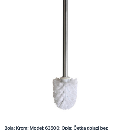
Boja: Krom; Model: 63500; Opis: Četka dolazi bez