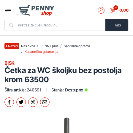
0
0,00
Traži
Naslovna
PENNY plus
Sanitarna oprema
Nazad
Kupaonička galanterija
BISK
Četka za WC školjku bez postolja
krom 63500
Šifra artikla: 240691
Stanje:
Dostupno