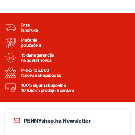
Brza
isporuka
Plaćanje
pouzećem
15 dana garancije
na povrat novca
Preko 125.000
fanova na Facebooku
100% sigurna kupovina
10 fizičkih prodajnih centara
PENNYshop.ba Newsletter