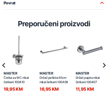
Povrat
Preporučeni proizvodi
Previous
Nex
MASTER
MASTER
MASTER
Četka za WC nikal
Držač peškira 61cm
Držač papira nikal
četkani 100410
nikal četkani 100408
četkani 100407
19,95 KM
16,95 KM
11,95 KM