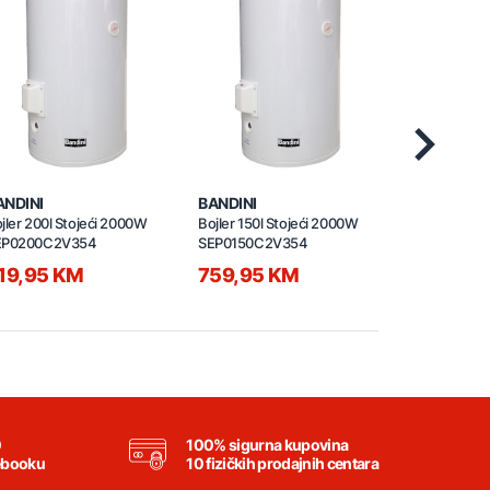
Next
ANDINI
BANDINI
BANDINI
jler 200l Stojeći 2000W
Bojler 150l Stojeći 2000W
Bojer 200l 
EP0200C2V354
SEP0150C2V354
SE0200C5V
19,95 KM
759,95 KM
509,95
0
100% sigurna kupovina
ebooku
10 fizičkih prodajnih centara