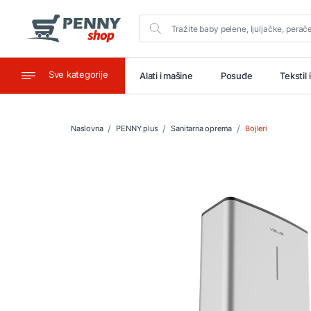
Sve kategorije
aštitu
Ugostiteljstvo
Alati i mašine
Posuđe
Tekstil 
Naslovna
PENNY plus
Sanitarna oprema
Bojleri