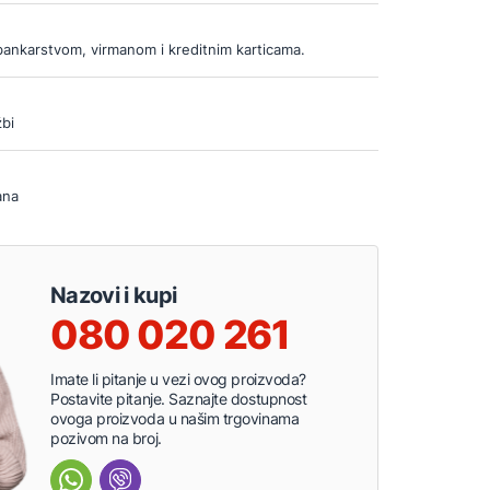
bankarstvom, virmanom i kreditnim karticama.
bi
ana
Nazovi i kupi
080 020 261
Imate li pitanje u vezi ovog proizvoda?
Postavite pitanje. Saznajte dostupnost
ovoga proizvoda u našim trgovinama
pozivom na broj.