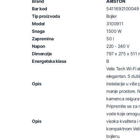
Brand
ARISTON
Bar kod
5411692100049
Tip proizvoda
Bojler
Model
3100911
Snaga
1500 W
Zapremina
50 l
Napon
220 - 240 V
Dimenzije
797 x 275 x 511
Energetska klasa
B
Velis Tech Wi-Fi e
elegantan. S du
Opis
instalacije u više 
manje prostore. N
kamenca osigurav
Pripremite se za 
vode koje omogu
Opis
visoka kvaliteta i
kompaktnom Velis
bojleru.