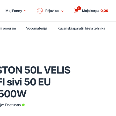
0
Moj Penny
Prijavi se
Moja korpa
0,00
ni program
Vodomaterijal
Kućanski aparati i bijela tehnika
ISTON 50L VELIS
 sivi 50 EU
1500W
je:
Dostupno