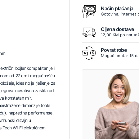
Način plaćanja
Gotovina, internet 
Cijena dostave
12,00 KM po narudž
Povrat robe
 mm
Moguć unutar 15 d
lektrični bojler kompaktan je i
binom od 27 cm i mogućnošću
položaja, idealno je rješenje za
jegova inovativna zaštita od
a konstatan mir.
neistražene dimenzije tople
ćuju napredne performanse,
 vrhunski dizajn u
 Tech Wi-Fi električnom