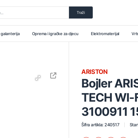
Traži
i galanterija
Oprema i igračke za djecu
Elektromaterijal
Vrt
ARISTON
Bojler AR
TECH WI-FI
3100911 
Šifra artikla: 240517
Stan