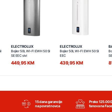
ELECTROLUX
ELECTROLUX
B
I
Bojler 50L WI-FI EWH 50 SI
Bojler 50L WI-FI EWH 50 SI
Bo
SE EEC sivi
EEC
S
449,95 KM
439,95 KM
8
15 dana garancije
Preko 125.00
na povrat novca
fanova na Fac