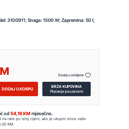
del: 3100911; Snaga: 1500 W; Zapremina: 50 l;
Dodaj u omiljene
BRZA KUPOVINA
DODAJ U KORPU
Plaćanje pouzećem
Već od
54,16 KM
mjesečno.
d na rate po istoj cijeni, ako je ukupni iznos vaše
0,00 KM.