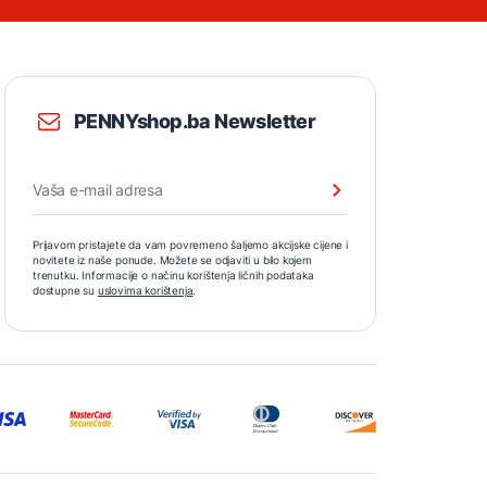
PENNYshop.ba Newsletter
Prijavom pristajete da vam povremeno šaljemo akcijske cijene i
novitete iz naše ponude. Možete se odjaviti u bilo kojem
trenutku. Informacije o načinu korištenja ličnih podataka
dostupne su
uslovima korištenja
.