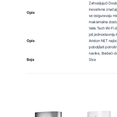
Zahvaljujući Doubl
inovativne znača
Opis
se osiguravaju min
maksimalna dostu
Velis Tech Wi-Fi 
još jednostavniju
Opis
Ariston NET najbol
poboljšati potrošn
navike, štedeći d
Boja
Siva