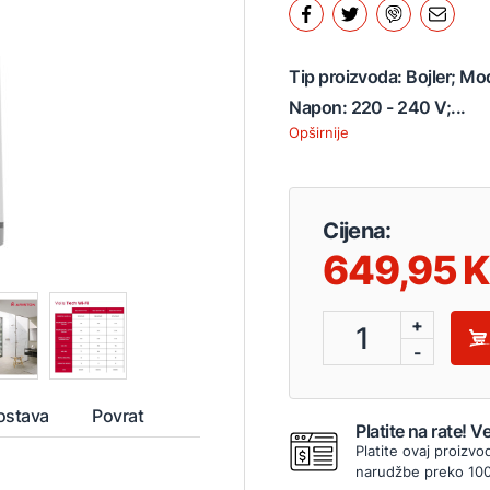
Tip proizvoda: Bojler; Mo
Napon: 220 - 240 V;...
Opširnije
Cijena:
649,95
+
1
-
ostava
Povrat
Platite na rate! 
Platite ovaj proizvo
narudžbe preko 10