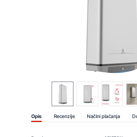
Opis
Recenzije
Načini plaćanja
D