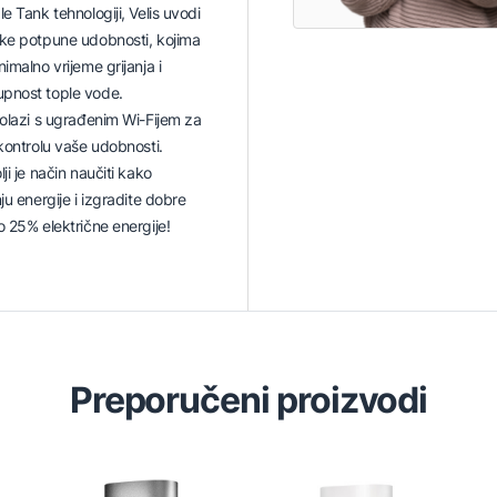
e Tank tehnologiji, Velis uvodi
jke potpune udobnosti, kojima
imalno vrijeme grijanja i
pnost tople vode.
dolazi s ugrađenim Wi-Fijem za
 kontrolu vaše udobnosti.
ji je način naučiti kako
ju energije i izgradite dobre
o 25% električne energije!
Preporučeni proizvodi