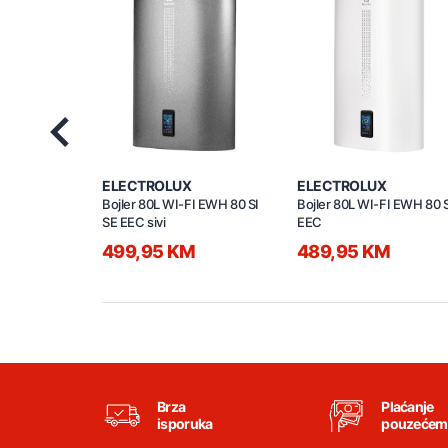
Previous
ELECTROLUX
ELECTROLUX
Bojler 80L WI-FI EWH 80 SI
Bojler 80L WI-FI EWH 80 S
SE EEC sivi
EEC
499,95 KM
489,95 KM
Brza
Plaćanje
isporuka
pouzećem