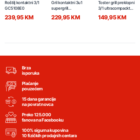
Roštilj kontaktni 3/1
Gril kontaktni 3u1
Toster grill preklopni
GC5108E0
supergrill
3/1 ultracompackt
GC510DE0
SW383D10D
239,95 KM
229,95 KM
149,95 KM
Brza
isporuka
Plaćanje
pouzećem
15 dana garancije
na povrat novca
Preko 125.000
fanova na Facebooku
100% sigurna kupovina
10 fizičkih prodajnih centara