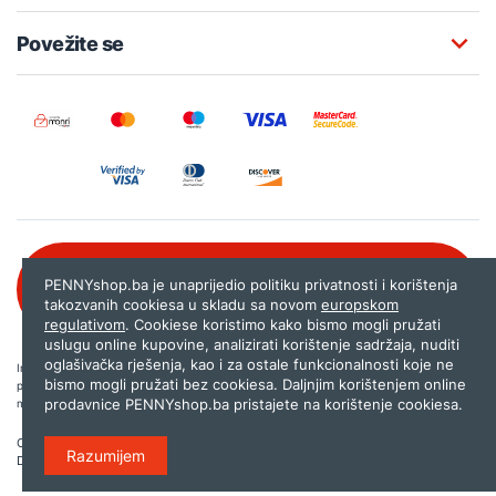
Povežite se
Besplatna korisnička podrška:
PENNYshop.ba je unaprijedio politiku privatnosti i korištenja
080 020 261
takozvanih cookiesa u skladu sa novom
europskom
regulativom
. Cookiese koristimo kako bismo mogli pružati
uslugu online kupovine, analizirati korištenje sadržaja, nuditi
oglašivačka rješenja, kao i za ostale funkcionalnosti koje ne
Internet trgovina PENNYshop.ba nastoji objavljivati samo provjerene i pravilne
bismo mogli pružati bez cookiesa. Daljnjim korištenjem online
podatke. Ako na našoj stranici otkrijete neistinite, odnosno neadekvatne informacije,
prodavnice PENNYshop.ba pristajete na korištenje cookiesa.
molimo vas da nam to javite na
shop@pennyplus.com
.
Copyright © 2026.
Penny plus d.o.o. Sarajevo
.
Razumijem
Dizajn i programiranje:
Lampa.ba