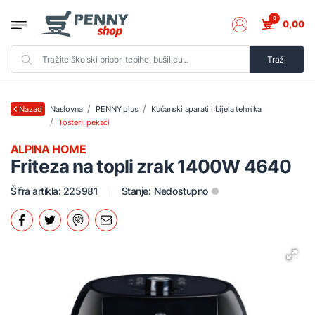
0
0,00
Traži
Naslovna
PENNY plus
Kućanski aparati i bijela tehnika
Nazad
Tosteri, pekači
ALPINA HOME
Friteza na topli zrak 1400W 4640
Šifra artikla: 225981
Stanje:
Nedostupno