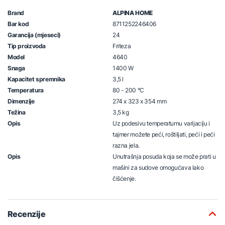
Brand
ALPINA HOME
Bar kod
8711252246406
Garancija (mjeseci)
24
Tip proizvoda
Friteza
Model
4640
Snaga
1400 W
Kapacitet spremnika
3,5 l
Temperatura
80 - 200 °C
Dimenzije
274 x 323 x 354 mm
Težina
3,5 kg
Opis
Uz podesivu temperaturnu varijaciju i
tajmer možete peći, roštiljati, peći i peći
razna jela.
Opis
Unutrašnja posuda koja se može prati u
mašini za sudove omogućava lako
čišćenje.
Recenzije