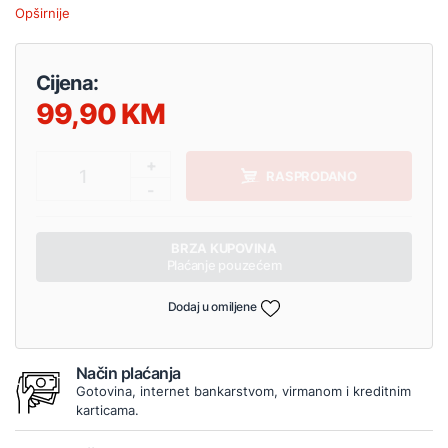
Opširnije
Cijena:
99,90
+
1
RASPRODANO
-
BRZA KUPOVINA
Plaćanje pouzećem
Dodaj u omiljene
Način plaćanja
Gotovina, internet bankarstvom, virmanom i kreditnim
karticama.