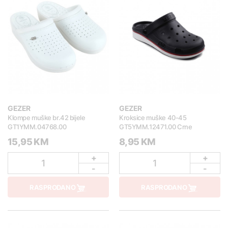
GEZER
GEZER
Klompe muške br.42 bijele
Kroksice muške 40-45
GT1YMM.04768.00
GT5YMM.12471.00 Crne
15,95 KM
8,95 KM
+
+
1
1
-
-
RASPRODANO
RASPRODANO