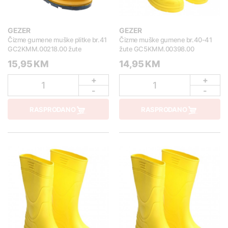
GEZER
GEZER
Čizme gumene muške plitke br.41
Čizme muške gumene br.40-41
GC2KMM.00218.00 žute
žute GC5KMM.00398.00
15,95 KM
14,95 KM
+
+
1
1
-
-
RASPRODANO
RASPRODANO