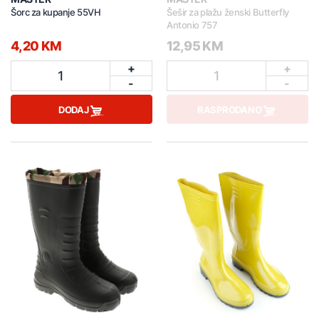
Šorc za kupanje 55VH
Šešir za plažu ženski Butterfly
Antonio 757
4,20 KM
12,95 KM
+
+
1
1
-
-
DODAJ
RASPRODANO