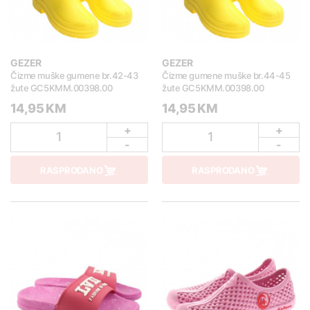
GEZER
GEZER
Čizme muške gumene br.42-43
Čizme gumene muške br.44-45
žute GC5KMM.00398.00
žute GC5KMM.00398.00
14,95 KM
14,95 KM
+
+
1
1
-
-
RASPRODANO
RASPRODANO