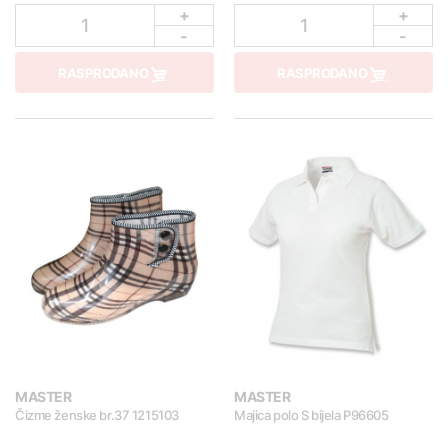
+
+
1
1
-
-
RASPRODANO
RASPRODANO
MASTER
MASTER
Čizme ženske br.37 1215103
Majica polo S bijela P96605