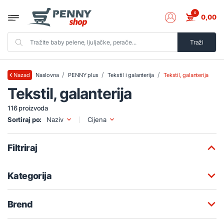
0
0,00
Traži
Naslovna
PENNY plus
Tekstil i galanterija
Tekstil, galanterija
Nazad
Tekstil, galanterija
116 proizvoda
Sortiraj po:
Naziv
Cijena
Filtriraj
Kategorija
Brend