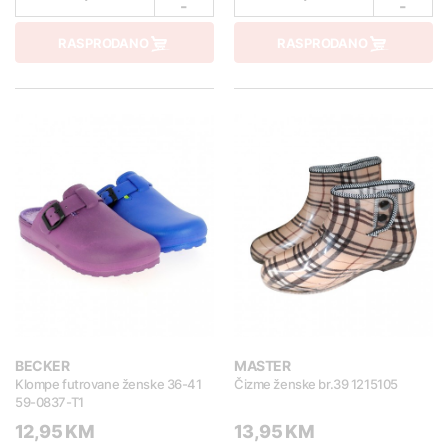
-
-
RASPRODANO
RASPRODANO
BECKER
MASTER
Klompe futrovane ženske 36-41
Čizme ženske br.39 1215105
59-0837-T1
12,95 KM
13,95 KM