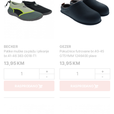
BECKER
GEZER
Patike muške za plažu i plivanje
Pokućnice futrovane br.40-45
br.41-46 383-0018-T1
GT5YMM 1246400 plave
13,95 KM
13,95 KM
+
+
1
1
-
-
RASPRODANO
RASPRODANO