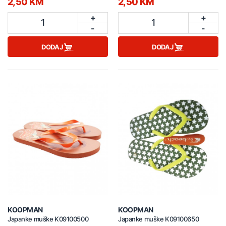
2,50 KM
2,50 KM
+
+
1
1
-
-
DODAJ
DODAJ
KOOPMAN
KOOPMAN
Japanke muške K09100500
Japanke muške K09100650