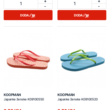
+
+
1
1
-
-
DODAJ
DODAJ
KOOPMAN
KOOPMAN
Japanke ženske K09100550
Japanke ženske K09100520