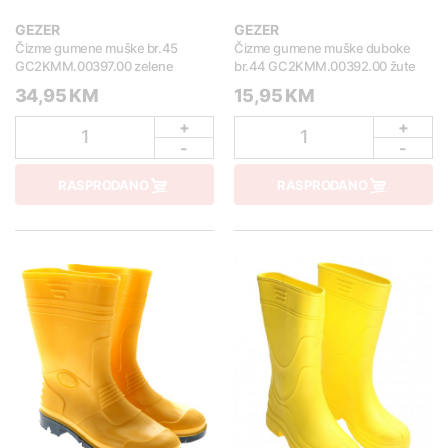
GEZER
GEZER
Čizme gumene muške br.45
Čizme gumene muške duboke
GC2KMM.00397.00 zelene
br.44 GC2KMM.00392.00 žute
34,95 KM
15,95 KM
+
+
1
1
-
-
RASPRODANO
RASPRODANO