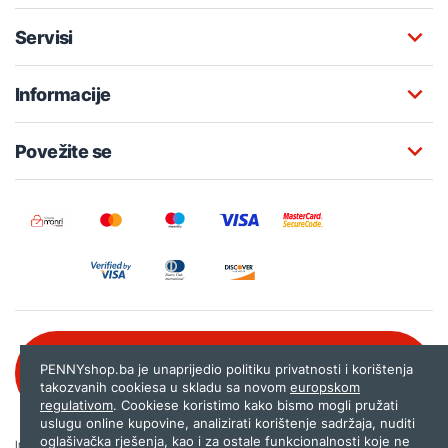
Servisi
Informacije
Povežite se
Besplatna korisnička podrška:
PENNYshop.ba je unaprijedio politiku privatnosti i korištenja
080 020 261
takozvanih cookiesa u skladu sa novom
europskom
regulativom
. Cookiese koristimo kako bismo mogli pružati
uslugu online kupovine, analizirati korištenje sadržaja, nuditi
oglašivačka rješenja, kao i za ostale funkcionalnosti koje ne
Internet trgovina PENNYshop.ba nastoji objavljivati samo provjerene i pravilne