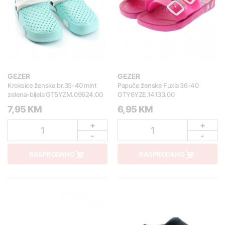
GEZER
GEZER
Kroksice ženske br.35-40 mint
Papuče ženske Fuxia 36-40
zelena-bijela GT5YZM.09624.00
GTY6YZE.14133.00
7,95 KM
6,95 KM
+
+
1
1
-
-
RASPRODANO
RASPRODANO