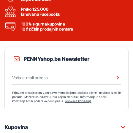
Preko 125.000
fanova na Facebooku
100% sigurna kupovina
10 fizičkih prodajnih centara
PENNYshop.ba Newsletter
Prijavom pristajete da vam povremeno šaljemo akcijske cijene i novitete iz naše
ponude. Možete se odjaviti u bilo kojem trenutku. Informacije o načinu
korištenja ličnih podataka dostupne su
uslovima korištenja
.
Kupovina