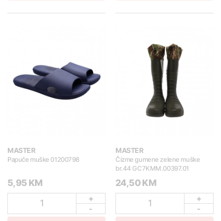
MASTER
MASTER
Papuče muške 01200798
Čizme gumene zelene muške
br.44 GC7KMM.00397.01
5,95 KM
24,50 KM
+
+
1
1
-
-