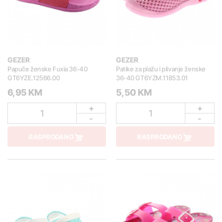
GEZER
GEZER
Papuče ženske Fuxia 36-40
Patike za plažu i plivanje ženske
GT6YZE.12566.00
36-40 GT6YZM.11853.01
6,95 KM
5,50 KM
+
+
1
1
-
-
RASPRODANO
RASPRODANO