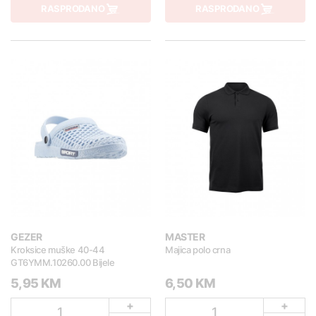
RASPRODANO
RASPRODANO
GEZER
MASTER
Kroksice muške 40-44
Majica polo crna
GT6YMM.10260.00 Bijele
5,95 KM
6,50 KM
+
+
1
1