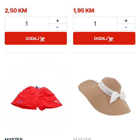
2,50 KM
1,95 KM
+
+
1
1
-
-
DODAJ
DODAJ
MASTER
MASTER