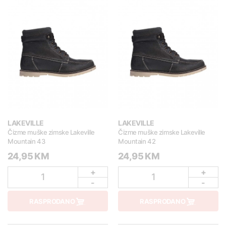
LAKEVILLE
LAKEVILLE
Čizme muške zimske Lakeville
Čizme muške zimske Lakeville
Mountain 43
Mountain 42
24,95 KM
24,95 KM
+
+
1
1
-
-
RASPRODANO
RASPRODANO