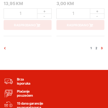
13,95 KM
3,00 KM
+
+
1
1
-
-
RASPRODANO
RASPRODANO
1
2
3
Brza
isporuka
Plaćanje
pouzećem
15 dana garancije
na povrat novca