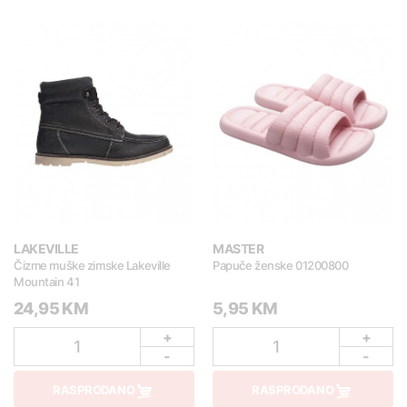
LAKEVILLE
MASTER
Čizme muške zimske Lakeville
Papuče ženske 01200800
Mountain 41
24,95 KM
5,95 KM
+
+
1
1
-
-
RASPRODANO
RASPRODANO