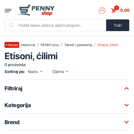
0
0,00
Traži
Naslovna
PENNY plus
Tekstil i galanterija
Etisoni, ćilimi
Nazad
Etisoni, ćilimi
0 proizvoda
Sortiraj po:
Naziv
Cijena
Filtriraj
Kategorija
Brend