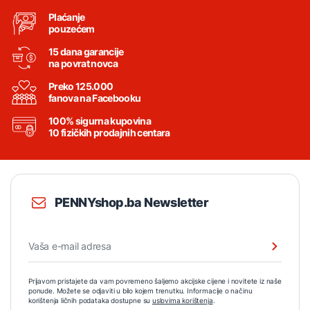
Plaćanje
pouzećem
15 dana garancije
na povrat novca
Preko 125.000
fanova na Facebooku
100% sigurna kupovina
10 fizičkih prodajnih centara
PENNYshop.ba Newsletter
Prijavom pristajete da vam povremeno šaljemo akcijske cijene i novitete iz naše
ponude. Možete se odjaviti u bilo kojem trenutku. Informacije o načinu
korištenja ličnih podataka dostupne su
uslovima korištenja
.