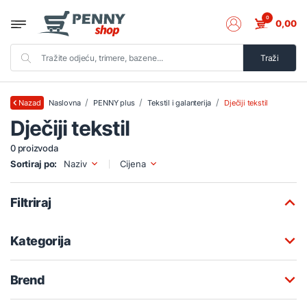
0
0,00
Traži
Naslovna
PENNY plus
Tekstil i galanterija
Dječiji tekstil
Nazad
Dječiji tekstil
0 proizvoda
Sortiraj po:
Naziv
Cijena
Filtriraj
Kategorija
Brend