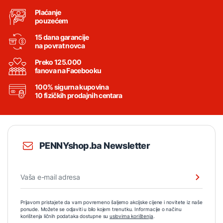
Plaćanje
pouzećem
15 dana garancije
na povrat novca
Preko 125.000
fanova na Facebooku
100% sigurna kupovina
10 fizičkih prodajnih centara
PENNYshop.ba Newsletter
Prijavom pristajete da vam povremeno šaljemo akcijske cijene i novitete iz naše
ponude. Možete se odjaviti u bilo kojem trenutku. Informacije o načinu
korištenja ličnih podataka dostupne su
uslovima korištenja
.