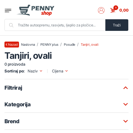
0
0,00
Traži
Naslovna
PENNY plus
Posuđe
Tanjiri, ovali
Nazad
Tanjiri, ovali
0 proizvoda
Sortiraj po:
Naziv
Cijena
Filtriraj
Kategorija
Brend