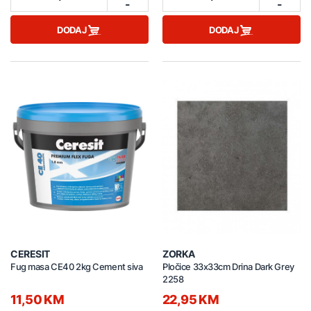
-
-
DODAJ
DODAJ
CERESIT
ZORKA
Fug masa CE40 2kg Cement siva
Pločice 33x33cm Drina Dark Grey
2258
11,50 KM
22,95 KM