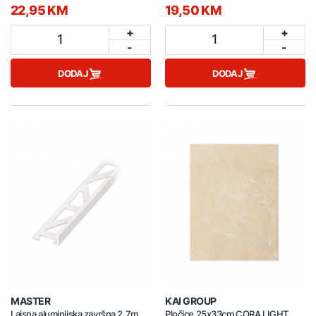
22,95 KM
19,50 KM
+
+
1
1
-
-
DODAJ
DODAJ
MASTER
KAI GROUP
Lajsna aluminijska završna 2,7m
Pločice 25x33cm CORA LIGHT