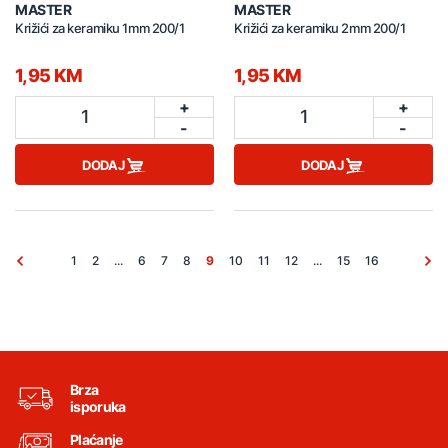
MASTER
MASTER
Križići za keramiku 1mm 200/1
Križići za keramiku 2mm 200/1
1,95 KM
1,95 KM
+
+
1
1
-
-
DODAJ
DODAJ
1
2
...
6
7
8
9
10
11
12
...
15
16
Brza
isporuka
Plaćanje