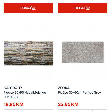
DODAJ
DODAJ
KAI GROUP
ZORKA
Pločice 30x60 Nepal Melange
Pločice 30x60cm Porfido Grey
007351SA
18,85 KM
25,95 KM