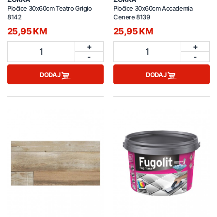
Pločice 30x60cm Teatro Grigio
Pločice 30x60cm Accademia
8142
Cenere 8139
25,95 KM
25,95 KM
+
+
1
1
-
-
DODAJ
DODAJ