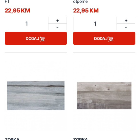
FT
otporne
22,95 KM
22,95 KM
+
+
1
1
-
-
DODAJ
DODAJ
ZORKA
ZORKA