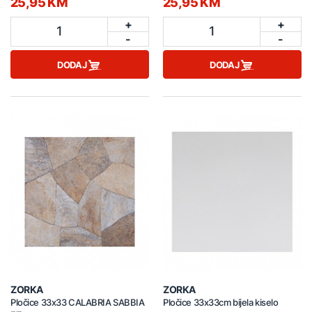
25,95 KM
25,95 KM
+
+
1
1
-
-
DODAJ
DODAJ
ZORKA
ZORKA
Pločice 33x33 CALABRIA SABBIA
Pločice 33x33cm bijela kiselo