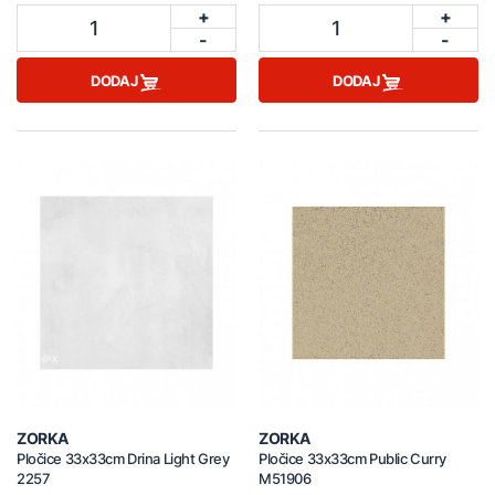
+
+
1
1
-
-
DODAJ
DODAJ
ZORKA
ZORKA
Pločice 33x33cm Drina Light Grey
Pločice 33x33cm Public Curry
2257
M51906