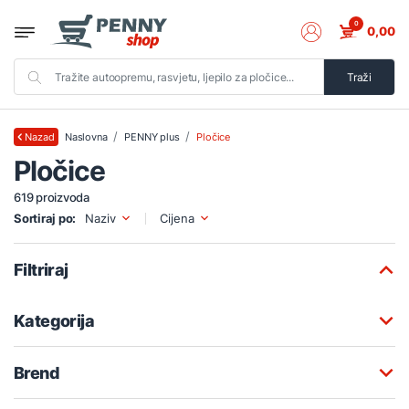
0
0,00
Traži
Naslovna
PENNY plus
Pločice
Nazad
Pločice
619 proizvoda
Sortiraj po:
Naziv
Cijena
Filtriraj
Kategorija
Brend