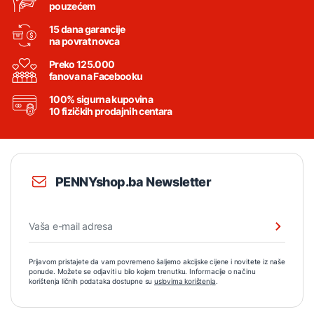
pouzećem
15 dana garancije
na povrat novca
Preko 125.000
fanova na Facebooku
100% sigurna kupovina
10 fizičkih prodajnih centara
PENNYshop.ba Newsletter
Prijavom pristajete da vam povremeno šaljemo akcijske cijene i novitete iz naše
ponude. Možete se odjaviti u bilo kojem trenutku. Informacije o načinu
korištenja ličnih podataka dostupne su
uslovima korištenja
.