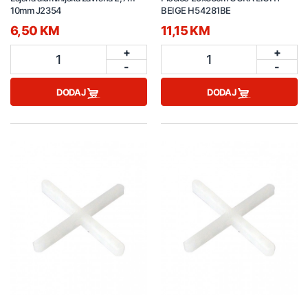
10mm J2354
BEIGE H54281BE
6,50 KM
11,15 KM
+
+
1
1
-
-
DODAJ
DODAJ