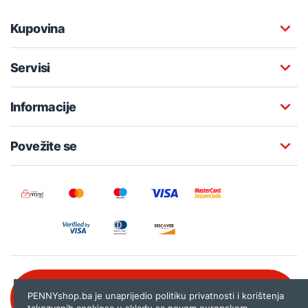
Kupovina
Servisi
Informacije
Povežite se
Besplatna korisnička podrška:
PENNYshop.ba je unaprijedio politiku privatnosti i korištenja
080 020 261