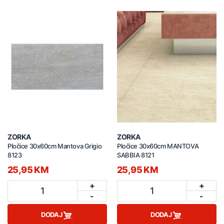
ZORKA
ZORKA
Pločice 30x60cm Mantova Grigio
Pločice 30x60cm MANTOVA
8123
SABBIA 8121
25,95 KM
25,95 KM
+
+
1
1
-
-
DODAJ
DODAJ