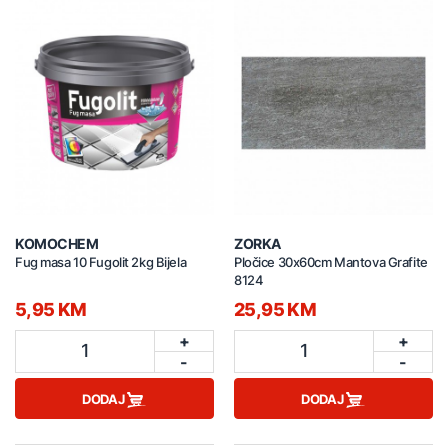
KOMOCHEM
ZORKA
Fug masa 10 Fugolit 2kg Bijela
Pločice 30x60cm Mantova Grafite
8124
5,95 KM
25,95 KM
+
+
1
1
-
-
DODAJ
DODAJ