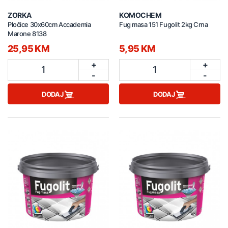
ZORKA
KOMOCHEM
Pločice 30x60cm Accademia
Fug masa 151 Fugolit 2kg Crna
Marone 8138
25,95 KM
5,95 KM
+
+
1
1
-
-
DODAJ
DODAJ