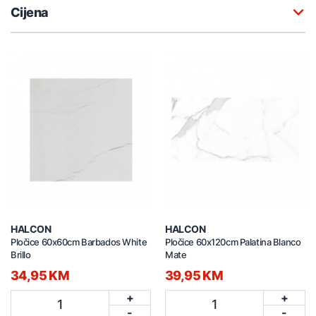
Cijena
HALCON
HALCON
Pločice 60x60cm Barbados White
Pločice 60x120cm Palatina Blanco
Brillo
Mate
34,95 KM
39,95 KM
+
+
1
1
-
-