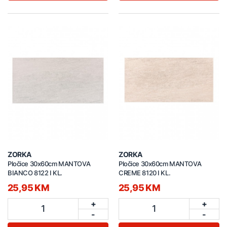
ZORKA
ZORKA
Pločice 30x60cm MANTOVA
Pločice 30x60cm MANTOVA
BIANCO 8122 I KL.
CREME 8120 I KL.
25,95 KM
25,95 KM
+
+
1
1
-
-