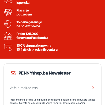
isporuka
Plaćanje
pouzećem
15 dana garancije
na povrat novca
Preko 125.000
fanova na Facebooku
100% sigurna kupovina
10 fizičkih prodajnih centara
PENNYshop.ba Newsletter
Prijavom pristajete da vam povremeno šaljemo akcijske cijene i novitete iz naše
ponude. Možete se odjaviti u bilo kojem trenutku. Informacije o načinu