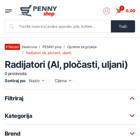
0
0,00
Traži
Naslovna
PENNY plus
Oprema za grijanje
Nazad
Radijatori (Al, pločasti, uljani)
Radijatori (Al, pločasti, uljani)
0 proizvoda
Sortiraj po:
Naziv
Cijena
Filtriraj
Kategorija
Brend