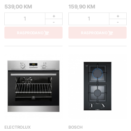
539,00 KM
159,90 KM
+
+
1
1
-
-
RASPRODANO
RASPRODANO
ELECTROLUX
BOSCH