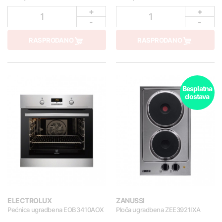
+
+
1
1
-
-
RASPRODANO
RASPRODANO
Besplatna
dostava
ELECTROLUX
ZANUSSI
Pećnica ugradbena EOB3410AOX
Ploča ugradbena ZEE3921IXA