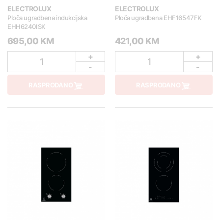
ELECTROLUX
ELECTROLUX
Ploča ugradbena indukcijska
Ploča ugradbena EHF16547FK
EHH6240ISK
695,00 KM
421,00 KM
+
+
1
1
-
-
RASPRODANO
RASPRODANO