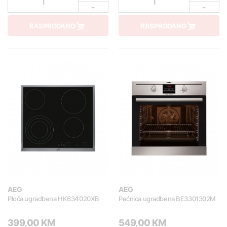
1
1
-
-
RASPRODANO
RASPRODANO
AEG
AEG
Ploča ugradbena HK634020XB
Pećnica ugradbena BE3301302M
399,00 KM
549,00 KM