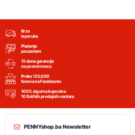
Brza
isporuka
Plaćanje
pouzećem
15 dana garancije
na povrat novca
Preko 125.000
fanova na Facebooku
100% sigurna kupovina
10 fizičkih prodajnih centara
PENNYshop.ba Newsletter