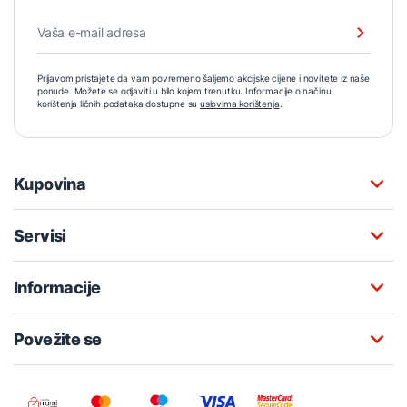
Prijavom pristajete da vam povremeno šaljemo akcijske cijene i novitete iz naše
ponude. Možete se odjaviti u bilo kojem trenutku. Informacije o načinu
korištenja ličnih podataka dostupne su
uslovima korištenja
.
Kupovina
Servisi
Informacije
Povežite se