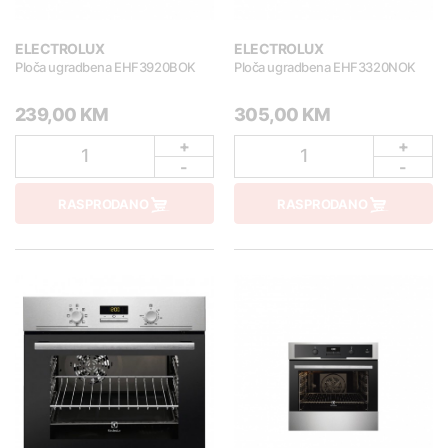
ELECTROLUX
ELECTROLUX
Ploča ugradbena EHF3920BOK
Ploča ugradbena EHF3320NOK
239,00 KM
305,00 KM
+
+
1
1
-
-
RASPRODANO
RASPRODANO