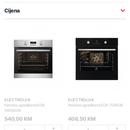
Cijena
ELECTROLUX
ELECTROLUX
Pećnica ugradbena EOA
Pečnica ugradbena EOA 7545OK
3450AOX
540,00 KM
406,50 KM
+
+