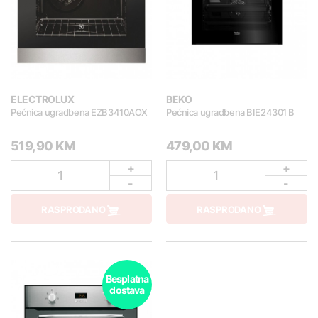
ELECTROLUX
BEKO
Pećnica ugradbena EZB3410AOX
Pećnica ugradbena BIE24301 B
519,90 KM
479,00 KM
+
+
1
1
-
-
RASPRODANO
RASPRODANO
Besplatna
dostava