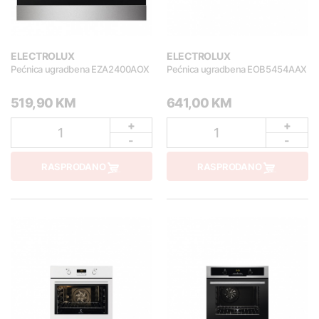
ELECTROLUX
ELECTROLUX
Pećnica ugradbena EZA2400AOX
Pećnica ugradbena EOB5454AAX
519,90 KM
641,00 KM
+
+
1
1
-
-
RASPRODANO
RASPRODANO