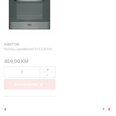
ARISTON
Pećnica ugradbena FH 53 IX/HA
459,00 KM
+
1
-
RASPRODANO
1
2