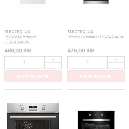
ELECTROLUX
ELECTROLUX
Pećnica ugradbena
Pećnica ugradbena EZA5420AOX
EOA5400AOW
499,00 KM
475,00 KM
+
+
1
1
-
-
RASPRODANO
RASPRODANO