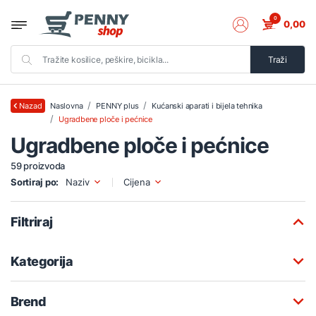
0
0,00
Traži
Naslovna
PENNY plus
Kućanski aparati i bijela tehnika
Nazad
Ugradbene ploče i pećnice
Ugradbene ploče i pećnice
59 proizvoda
Sortiraj po:
Naziv
Cijena
Filtriraj
Kategorija
Brend