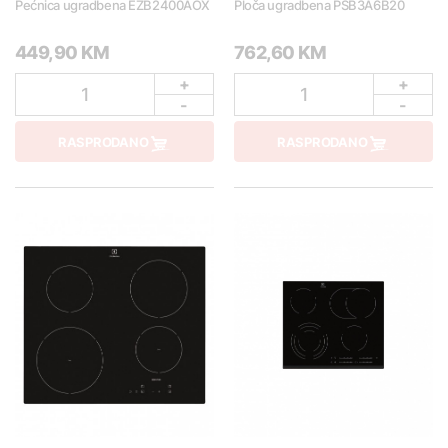
Pećnica ugradbena EZB2400AOX
Ploča ugradbena PSB3A6B20
449,90 KM
762,60 KM
+
+
1
1
-
-
RASPRODANO
RASPRODANO