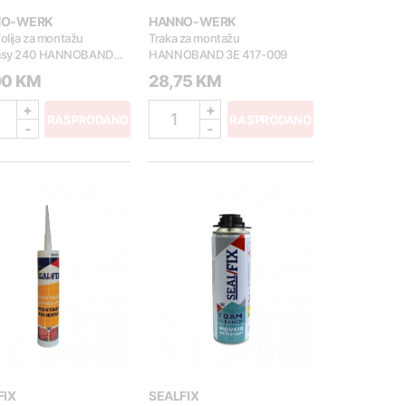
NO-WERK
HANNO-WERK
folija za montažu
Traka za montažu
asy 240 HANNOBAND
HANNOBAND 3E 417-009
80
90 KM
28,75 KM
+
+
1
RASPRODANO
RASPRODANO
-
-
FIX
SEALFIX