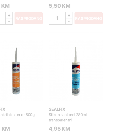
0 KM
5,50 KM
+
+
1
RASPRODANO
RASPRODANO
-
-
FIX
SEALFIX
 akrilni exterior 500g
Silikon sanitarni 280ml
transparentni
0 KM
4,95 KM