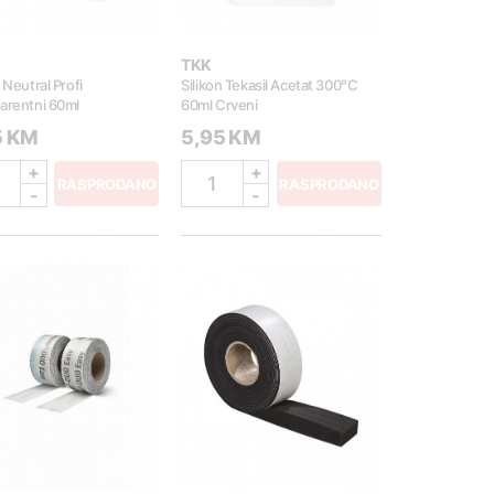
TKK
n Neutral Profi
Silikon Tekasil Acetat 300°C
arentni 60ml
60ml Crveni
5 KM
5,95 KM
+
+
1
RASPRODANO
RASPRODANO
-
-