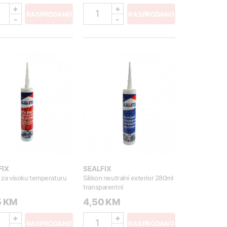
+
+
1
RASPRODANO
RASPRODANO
-
-
FIX
SEALFIX
n za visoku temperaturu
Silikon neutralni exterior 280ml
transparentni
5 KM
4,50 KM
+
+
1
RASPRODANO
RASPRODANO