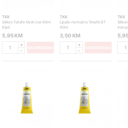
TKK
TKK
TKK
Silikon Tekafix Multi Use 60ml
Ljepilo montažno Tekafix BT
Siliko
Bijeli
60ml
transp
5,95 KM
3,50 KM
5,9
+
+
1
1
1
RASPRODANO
RASPRODANO
-
-