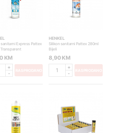
EL
HENKEL
n sanitarni Express Pattex
Silikon sanitarni Pattex 280ml
 Transparent
Bijeli
50 KM
8,90 KM
+
+
1
RASPRODANO
RASPRODANO
-
-