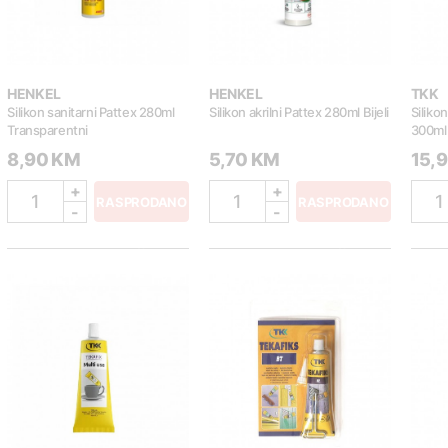
HENKEL
HENKEL
TKK
Silikon sanitarni Pattex 280ml
Silikon akrilni Pattex 280ml Bijeli
Siliko
Transparentni
300ml
8,90 KM
5,70 KM
15,
+
+
1
1
1
RASPRODANO
RASPRODANO
-
-