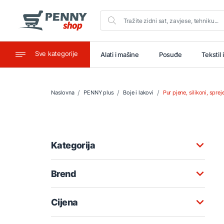
Sve kategorije
aštitu
Ugostiteljstvo
Alati i mašine
Posuđe
Tekstil 
Naslovna
PENNY plus
Boje i lakovi
Pur pjene, silikoni, sprej
Kategorija
Brend
Cijena