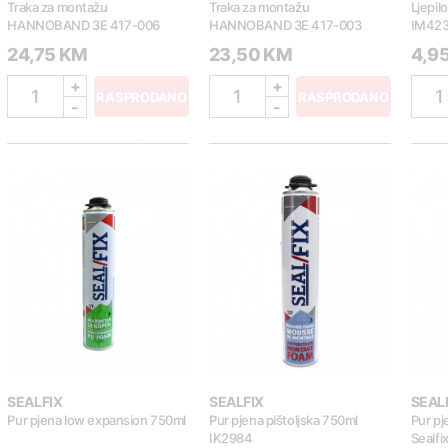
Traka za montažu
Traka za montažu
Ljepil
HANNOBAND 3E 417-006
HANNOBAND 3E 417-003
IM42
24,75 KM
23,50 KM
4,9
+
+
1
1
1
RASPRODANO
RASPRODANO
-
-
SEALFIX
SEALFIX
SEAL
Pur pjena low expansion 750ml
Pur pjena pištoljska 750ml
Pur p
IK2984
Sealfi