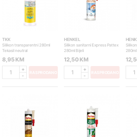
TKK
HENKEL
HENK
Silikon transparentni 280ml
Silikon sanitarni Express Pattex
Siliko
Tekasil neutral
280ml Bijeli
280ml
8,95 KM
12,50 KM
12,
+
+
1
1
1
RASPRODANO
RASPRODANO
-
-