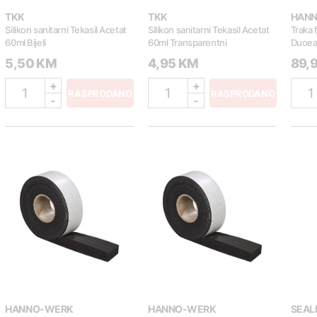
TKK
TKK
HAN
Silikon sanitarni Tekasil Acetat
Silikon sanitarni Tekasil Acetat
Traka 
60ml Bijeli
60ml Transparentni
Duoe
509-2
5,50 KM
4,95 KM
89,
+
+
1
1
1
RASPRODANO
RASPRODANO
-
-
HANNO-WERK
HANNO-WERK
SEAL