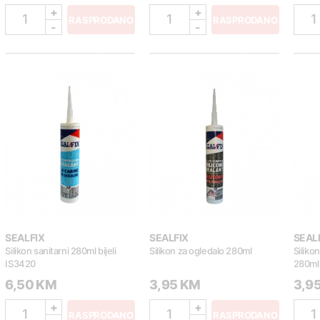
+
+
1
1
1
RASPRODANO
RASPRODANO
-
-
SEALFIX
SEALFIX
SEAL
Silikon sanitarni 280ml bijeli
Silikon za ogledalo 280ml
Siliko
IS3420
280ml
6,50 KM
3,95 KM
3,9
+
+
1
1
1
RASPRODANO
RASPRODANO