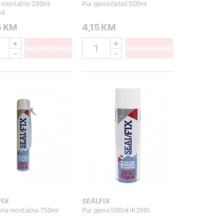
o montažno 290ml
Pur pjena čistač 500ml
34
5 KM
4,15 KM
+
+
1
RASPRODANO
RASPRODANO
-
-
FIX
SEALFIX
jena montažna 750ml
Pur pjena 500ml IK2981
x