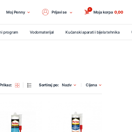
0
Moj Penny
Prijavi se
Moja korpa
0,00
ni program
Vodomaterijal
Kućanski aparati i bijela tehnika
Prikaz:
Sortiraj po:
Naziv
Cijena