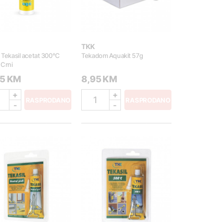
TKK
n Tekasil acetat 300°C
Tekadom Aquakit 57g
 Crni
95 KM
8,95 KM
+
+
1
RASPRODANO
RASPRODANO
-
-