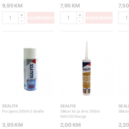
9,95 KM
7,95 KM
7,5
+
+
1
1
1
RASPRODANO
RASPRODANO
-
-
SEALFIX
SEALFIX
SEAL
Pur pjena 300ml G Sealfix
Silikon kit za drvo 280ml
Silikon
IM4230 Wenge
3,95 KM
2,00 KM
2,2