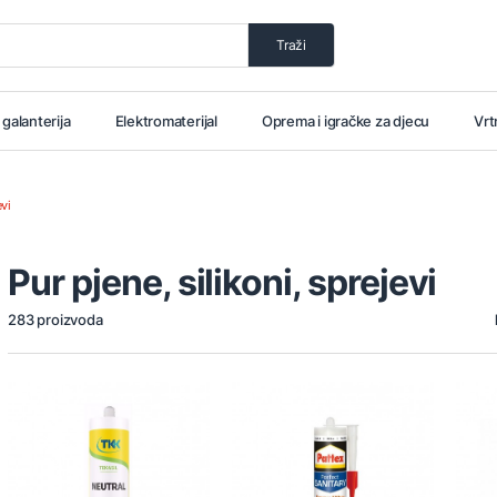
Traži
i galanterija
Elektromaterijal
Oprema i igračke za djecu
Vrt
evi
Pur pjene, silikoni, sprejevi
283 proizvoda