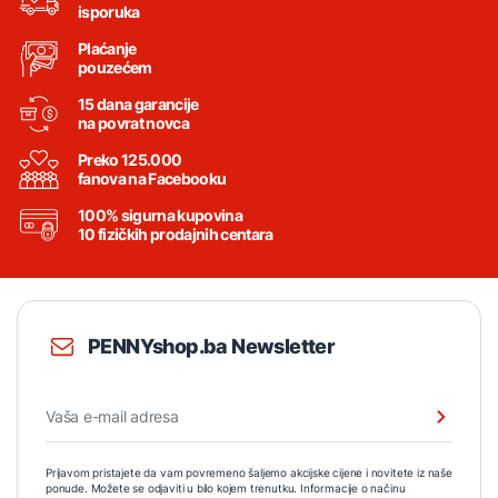
isporuka
Plaćanje
pouzećem
15 dana garancije
na povrat novca
Preko 125.000
fanova na Facebooku
100% sigurna kupovina
10 fizičkih prodajnih centara
PENNYshop.ba Newsletter
Prijavom pristajete da vam povremeno šaljemo akcijske cijene i novitete iz naše
ponude. Možete se odjaviti u bilo kojem trenutku. Informacije o načinu