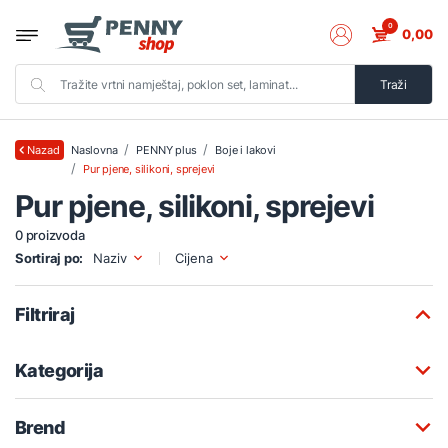
0
0,00
Traži
Naslovna
PENNY plus
Boje i lakovi
Nazad
Pur pjene, silikoni, sprejevi
Pur pjene, silikoni, sprejevi
0 proizvoda
Sortiraj po:
Naziv
Cijena
Filtriraj
Kategorija
Brend