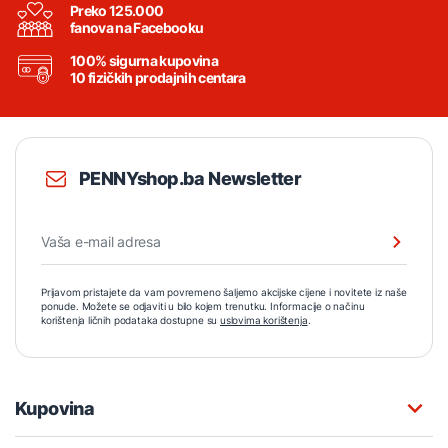
Preko 125.000
fanova na Facebooku
100% sigurna kupovina
10 fizičkih prodajnih centara
PENNYshop.ba Newsletter
Prijavom pristajete da vam povremeno šaljemo akcijske cijene i novitete iz naše
ponude. Možete se odjaviti u bilo kojem trenutku. Informacije o načinu
korištenja ličnih podataka dostupne su
uslovima korištenja
.
Kupovina