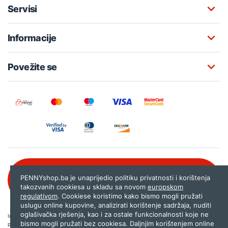
Servisi
Informacije
Povežite se
Besplatna korisnička podrška:
PENNYshop.ba je unaprijedio politiku privatnosti i korištenja
080 020 261
takozvanih cookiesa u skladu sa novom
europskom
regulativom
. Cookiese koristimo kako bismo mogli pružati
uslugu online kupovine, analizirati korištenje sadržaja, nuditi
oglašivačka rješenja, kao i za ostale funkcionalnosti koje ne
Internet trgovina PENNYshop.ba nastoji objavljivati samo provjerene i pravilne
bismo mogli pružati bez cookiesa. Daljnjim korištenjem online
podatke. Ako na našoj stranici otkrijete neistinite, odnosno neadekvatne informacije,