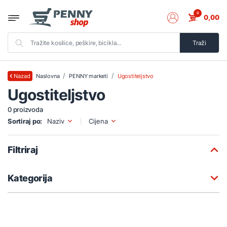
0
0,00
Traži
Naslovna
PENNY marketi
Ugostiteljstvo
Nazad
Ugostiteljstvo
0 proizvoda
Sortiraj po:
Naziv
Cijena
Filtriraj
Kategorija