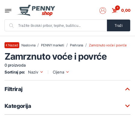
0
0,00
Traži
Naslovna
PENNY marketi
Prehrana
Zamrznuto voće i povrće
Nazad
Zamrznuto voće i povrće
0 proizvoda
Sortiraj po:
Naziv
Cijena
Filtriraj
Kategorija