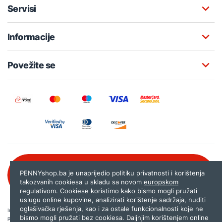
Servisi
Informacije
Povežite se
Besplatna korisnička podrška:
PENNYshop.ba je unaprijedio politiku privatnosti i korištenja
080 020 261
takozvanih cookiesa u skladu sa novom
europskom
regulativom
. Cookiese koristimo kako bismo mogli pružati
uslugu online kupovine, analizirati korištenje sadržaja, nuditi
oglašivačka rješenja, kao i za ostale funkcionalnosti koje ne
Internet trgovina PENNYshop.ba nastoji objavljivati samo provjerene i pravilne
bismo mogli pružati bez cookiesa. Daljnjim korištenjem online
podatke. Ako na našoj stranici otkrijete neistinite, odnosno neadekvatne informacije,