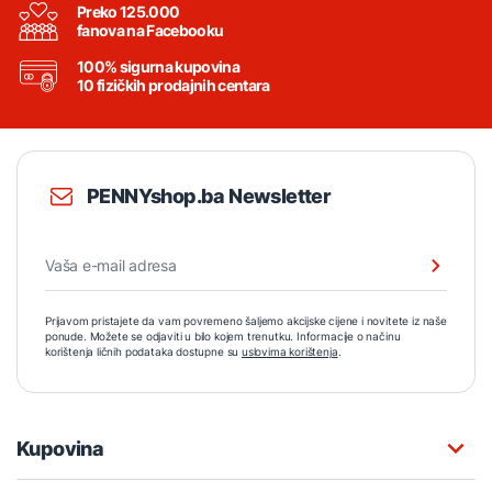
Preko 125.000
fanova na Facebooku
100% sigurna kupovina
10 fizičkih prodajnih centara
PENNYshop.ba Newsletter
Prijavom pristajete da vam povremeno šaljemo akcijske cijene i novitete iz naše
ponude. Možete se odjaviti u bilo kojem trenutku. Informacije o načinu
korištenja ličnih podataka dostupne su
uslovima korištenja
.
Kupovina