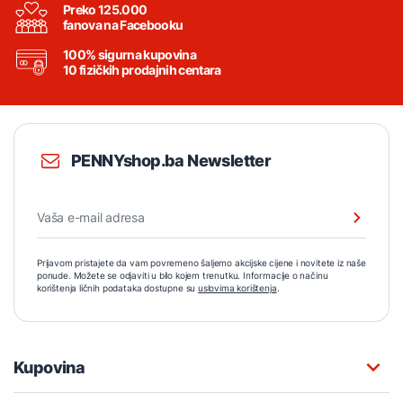
Preko 125.000
fanova na Facebooku
100% sigurna kupovina
10 fizičkih prodajnih centara
PENNYshop.ba Newsletter
Prijavom pristajete da vam povremeno šaljemo akcijske cijene i novitete iz naše
ponude. Možete se odjaviti u bilo kojem trenutku. Informacije o načinu
korištenja ličnih podataka dostupne su
uslovima korištenja
.
Kupovina