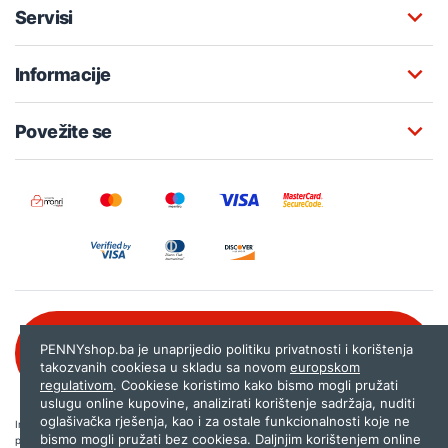
Servisi
Informacije
Povežite se
Besplatna korisnička podrška:
PENNYshop.ba je unaprijedio politiku privatnosti i korištenja
080 020 261
takozvanih cookiesa u skladu sa novom
europskom
regulativom
. Cookiese koristimo kako bismo mogli pružati
uslugu online kupovine, analizirati korištenje sadržaja, nuditi
oglašivačka rješenja, kao i za ostale funkcionalnosti koje ne
Internet trgovina PENNYshop.ba nastoji objavljivati samo provjerene i pravilne
bismo mogli pružati bez cookiesa. Daljnjim korištenjem online
podatke. Ako na našoj stranici otkrijete neistinite, odnosno neadekvatne informacije,