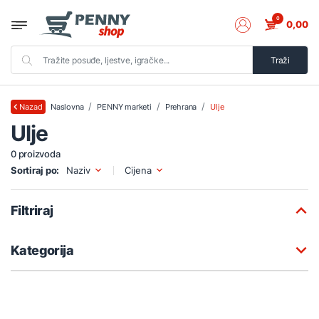
0
0,00
Traži
Naslovna
PENNY marketi
Prehrana
Ulje
Nazad
Ulje
0 proizvoda
Sortiraj po:
Naziv
Cijena
Filtriraj
Kategorija