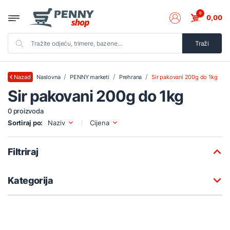
0
0,00
Traži
Naslovna
PENNY marketi
Prehrana
Sir pakovani 200g do 1kg
Nazad
Sir pakovani 200g do 1kg
0 proizvoda
Sortiraj po:
Naziv
Cijena
Filtriraj
Kategorija