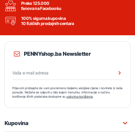
Preko 125.000
fanova na Facebooku
100% sigurna kupovina
10 fizičkih prodajnih centara
PENNYshop.ba Newsletter
Prijavom pristajete da vam povremeno šaljemo akcijske cijene i novitete iz naše
ponude. Možete se odjaviti u bilo kojem trenutku. Informacije o načinu
korištenja ličnih podataka dostupne su
uslovima korištenja
.
Kupovina