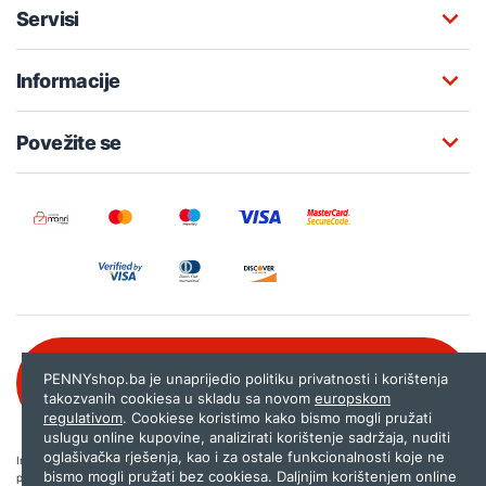
Servisi
Informacije
Povežite se
Besplatna korisnička podrška:
PENNYshop.ba je unaprijedio politiku privatnosti i korištenja
080 020 261
takozvanih cookiesa u skladu sa novom
europskom
regulativom
. Cookiese koristimo kako bismo mogli pružati
uslugu online kupovine, analizirati korištenje sadržaja, nuditi
oglašivačka rješenja, kao i za ostale funkcionalnosti koje ne
Internet trgovina PENNYshop.ba nastoji objavljivati samo provjerene i pravilne
bismo mogli pružati bez cookiesa. Daljnjim korištenjem online
podatke. Ako na našoj stranici otkrijete neistinite, odnosno neadekvatne informacije,