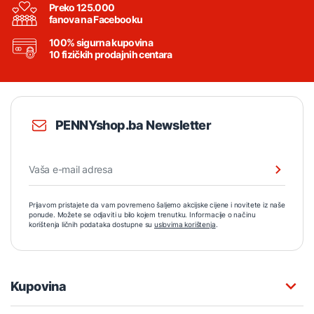
Preko 125.000
fanova na Facebooku
100% sigurna kupovina
10 fizičkih prodajnih centara
PENNYshop.ba Newsletter
Prijavom pristajete da vam povremeno šaljemo akcijske cijene i novitete iz naše
ponude. Možete se odjaviti u bilo kojem trenutku. Informacije o načinu
korištenja ličnih podataka dostupne su
uslovima korištenja
.
Kupovina