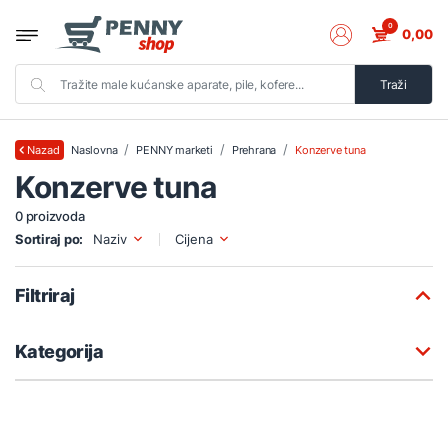
0
0,00
Traži
Naslovna
PENNY marketi
Prehrana
Konzerve tuna
Nazad
Konzerve tuna
0 proizvoda
Sortiraj po:
Naziv
Cijena
Filtriraj
Kategorija