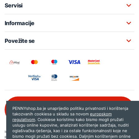
Servisi
Informacije
Povežite se
Besplatna korisnička podrška:
PENNYshop.ba je unaprijedio politiku privatnosti i korištenja
080 020 261
takozvanih cookiesa u skladu sa novom
europskom
regulativom
. Cookiese koristimo kako bismo mogli pružati
uslugu online kupovine, analizirati korištenje sadržaja, nuditi
oglašivačka rješenja, kao i za ostale funkcionalnosti koje ne
Internet trgovina PENNYshop.ba nastoji objavljivati samo provjerene i pravilne
bismo mogli pružati bez cookiesa. Daljnjim korištenjem online
podatke. Ako na našoj stranici otkrijete neistinite, odnosno neadekvatne informacije,