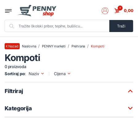
0
0,00
Traži
Naslovna
PENNY marketi
Prehrana
Kompoti
Nazad
Kompoti
0 proizvoda
Sortiraj po:
Naziv
Cijena
Filtriraj
Kategorija