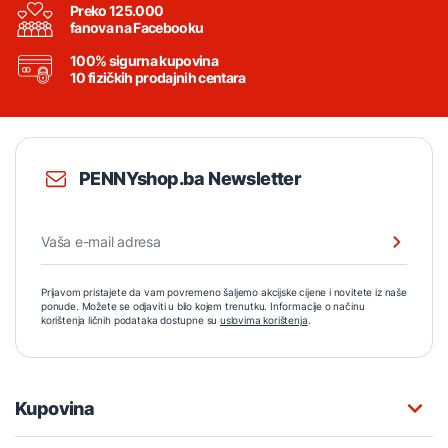
Preko 125.000
fanova na Facebooku
100% sigurna kupovina
10 fizičkih prodajnih centara
PENNYshop.ba Newsletter
Prijavom pristajete da vam povremeno šaljemo akcijske cijene i novitete iz naše
ponude. Možete se odjaviti u bilo kojem trenutku. Informacije o načinu
korištenja ličnih podataka dostupne su
uslovima korištenja
.
Kupovina