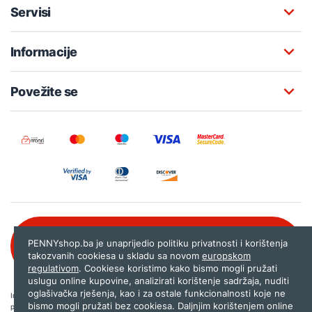
Servisi
Informacije
Povežite se
Besplatna korisnička podrška:
PENNYshop.ba je unaprijedio politiku privatnosti i korištenja
080 020 261
takozvanih cookiesa u skladu sa novom
europskom
regulativom
. Cookiese koristimo kako bismo mogli pružati
uslugu online kupovine, analizirati korištenje sadržaja, nuditi
oglašivačka rješenja, kao i za ostale funkcionalnosti koje ne
Internet trgovina PENNYshop.ba nastoji objavljivati samo provjerene i pravilne
bismo mogli pružati bez cookiesa. Daljnjim korištenjem online
podatke. Ako na našoj stranici otkrijete neistinite, odnosno neadekvatne informacije,