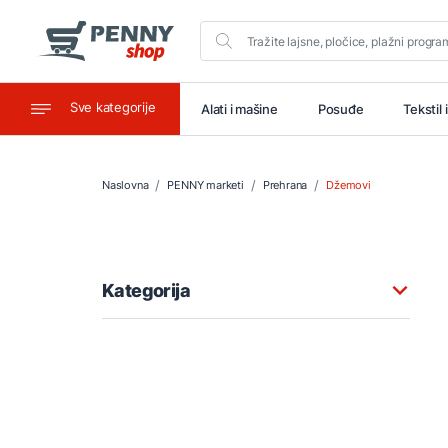
Sve kategorije
aštitu
Ugostiteljstvo
Alati i mašine
Posuđe
Tekstil 
Naslovna
PENNY marketi
Prehrana
Džemovi
Kategorija