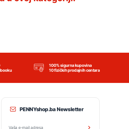
0
100% sigurna kupovina
ebooku
10 fizičkih prodajnih centara
PENNYshop.ba Newsletter