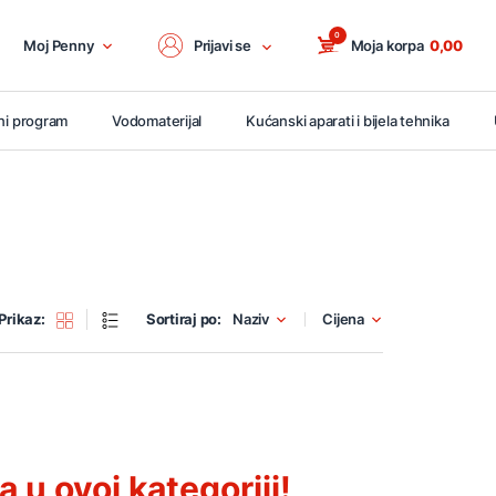
0
Moj Penny
Prijavi se
Moja korpa
0,00
ni program
Vodomaterijal
Kućanski aparati i bijela tehnika
Prikaz:
Sortiraj po:
Naziv
Cijena
u ovoj kategoriji!