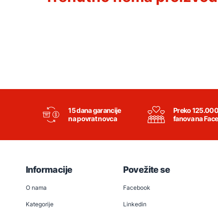
15 dana garancije
Preko 125.00
na povrat novca
fanova na Fac
Informacije
Povežite se
O nama
Facebook
Kategorije
Linkedin