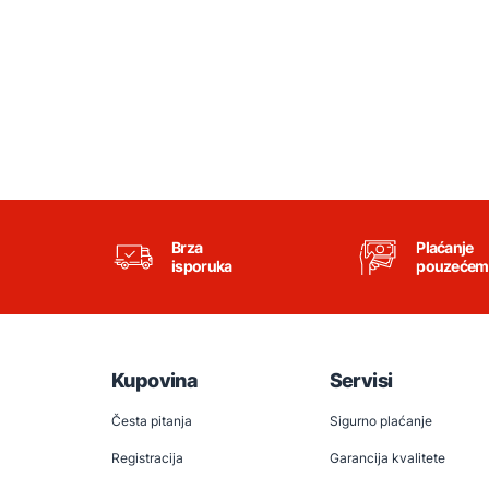
Brza
Plaćanje
isporuka
pouzećem
Kupovina
Servisi
Česta pitanja
Sigurno plaćanje
Registracija
Garancija kvalitete