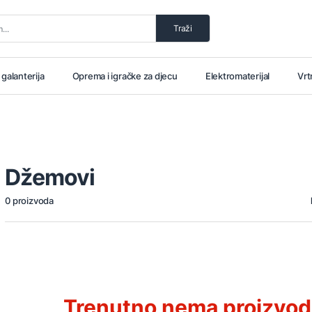
Traži
i galanterija
Oprema i igračke za djecu
Elektromaterijal
Vrt
Džemovi
0 proizvoda
Trenutno nema proizvoda 