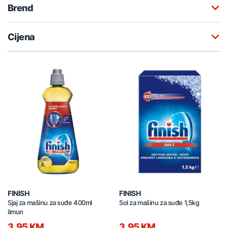
Brend
Cijena
FINISH
FINISH
Sjaj za mašinu za suđe 400ml
Sol za mašinu za suđe 1,5kg
limun
3,95 KM
3,95 KM