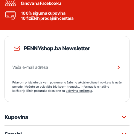
fanova na Facebooku
100% sigurna kupovina
10 fizičkih prodajnih centara
PENNYshop.ba Newsletter
Prijavom pristajete da vam povremeno šaljemo akcijske cijene i novitete iz naše
ponude. Možete se odjaviti u bilo kojem trenutku. Informacije o načinu
korištenja ličnih podataka dostupne su
uslovima korištenja
.
Kupovina