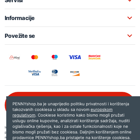
Servisi
Informacije
Povežite se
Besplatna korisnička podrška:
PENNYshop.ba je unaprijedio politiku privatnosti i korištenja
080 020 261
takozvanih cookiesa u skladu sa novom
europskom
regulativom
. Cookiese koristimo kako bismo mogli pružati
uslugu online kupovine, analizirati korištenje sadržaja, nuditi
oglašivačka rješenja, kao i za ostale funkcionalnosti koje ne
Internet trgovina PENNYshop.ba nastoji objavljivati samo provjerene i pravilne
bismo mogli pružati bez cookiesa. Daljnjim korištenjem online
podatke. Ako na našoj stranici otkrijete neistinite, odnosno neadekvatne informacije,
prodavnice PENNYshop.ba pristajete na korištenje cookiesa.
molimo vas da nam to javite na
shop@pennyplus.com
.