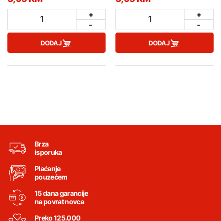
+
+
1
1
-
-
DODAJ
DODAJ
Brza
isporuka
Plaćanje
pouzećem
15 dana garancije
na povrat novca
Preko 125.000