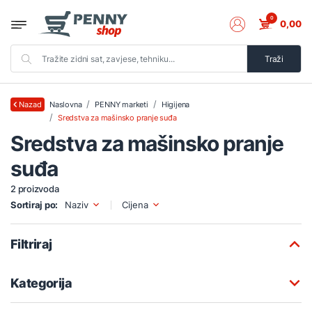
0
0,00
Traži
Naslovna
PENNY marketi
Higijena
Nazad
Sredstva za mašinsko pranje suđa
Sredstva za mašinsko pranje
suđa
2 proizvoda
Sortiraj po:
Naziv
Cijena
Filtriraj
Kategorija