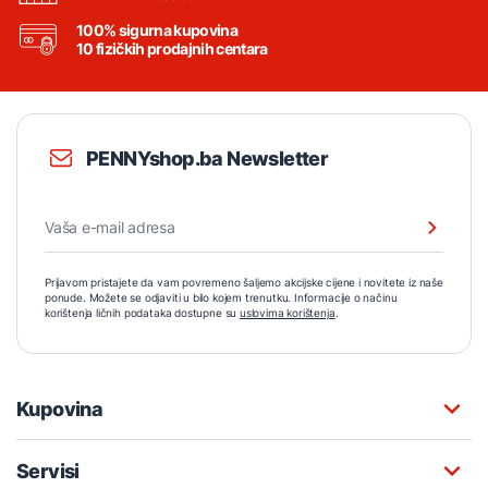
100% sigurna kupovina
10 fizičkih prodajnih centara
PENNYshop.ba Newsletter
Prijavom pristajete da vam povremeno šaljemo akcijske cijene i novitete iz naše
ponude. Možete se odjaviti u bilo kojem trenutku. Informacije o načinu
korištenja ličnih podataka dostupne su
uslovima korištenja
.
Kupovina
Servisi