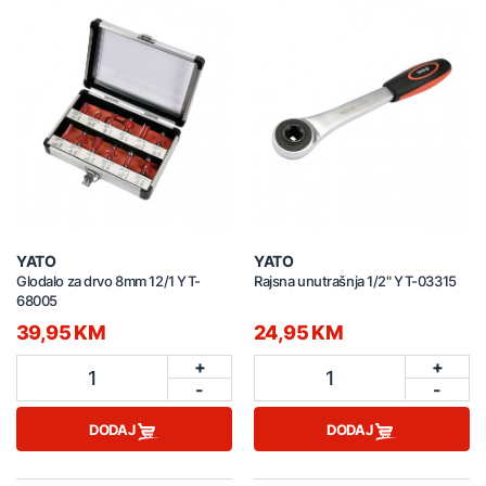
YATO
YATO
Glodalo za drvo 8mm 12/1 YT-
Rajsna unutrašnja 1/2" YT-03315
68005
39,95 KM
24,95 KM
+
+
1
1
-
-
DODAJ
DODAJ