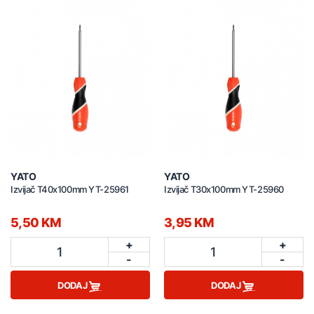
YATO
YATO
Izvijač T40x100mm YT-25961
Izvijač T30x100mm YT-25960
5,50 KM
3,95 KM
+
+
1
1
-
-
DODAJ
DODAJ