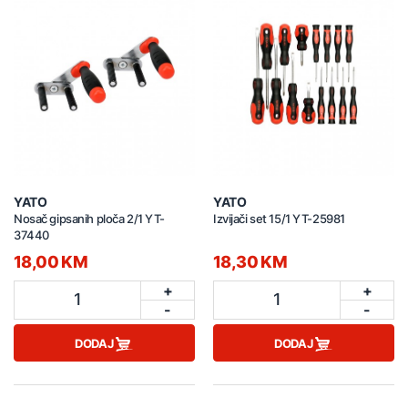
YATO
YATO
Nosač gipsanih ploča 2/1 YT-
Izvijači set 15/1 YT-25981
37440
18,00 KM
18,30 KM
+
+
1
1
-
-
DODAJ
DODAJ