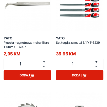
YATO
YATO
Pinceta magnetna za mehaničare
Set turpija za metal 5/1 YT-6239
115mm YT-6907
2,95 KM
35,95 KM
+
+
1
1
-
-
DODAJ
DODAJ