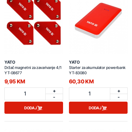
YATO
YATO
Držač magnetni za zavarivanje 4/1
Starter za akumulator powerbank
YT-08677
YT-83080
9,95 KM
60,30 KM
+
+
1
1
-
-
DODAJ
DODAJ