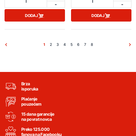
1
1
-
-
DODAJ
DODAJ
1
2
3
4
5
6
7
8
Brza
isporuka
Plaćanje
pouzećem
15 dana garancije
na povrat novca
Preko 125.000
fanova na Facebooku