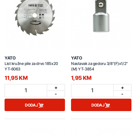
YATO
YATO
List kružne pile za drvo 185x20
Nastavak za gedoru 3/8"(F)x1/2"
YT-6063
(M) YT-3854
11,95 KM
1,95 KM
+
+
1
1
-
-
DODAJ
DODAJ