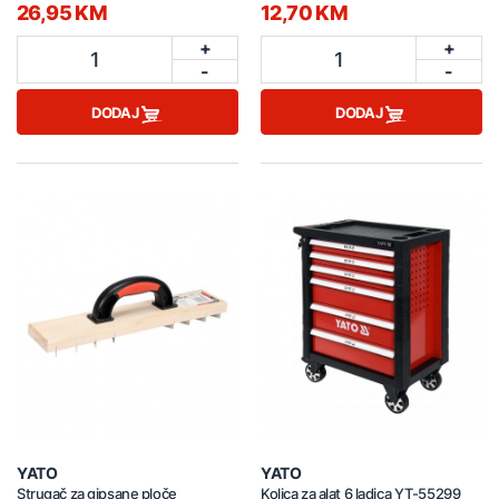
26,95 KM
12,70 KM
+
+
1
1
-
-
DODAJ
DODAJ
YATO
YATO
Strugač za gipsane ploče
Kolica za alat 6 ladica YT-55299