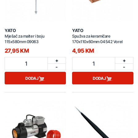
YATO
YATO
Mješač za malter i boju
Spužva za keramičare
115x580mm 09063
170x110x60mm 04542 Vorel
27,95 KM
4,95 KM
+
+
1
1
-
-
DODAJ
DODAJ