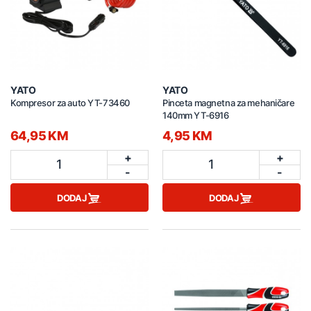
YATO
YATO
Kompresor za auto YT-73460
Pinceta magnetna za mehaničare
140mm YT-6916
64,95 KM
4,95 KM
+
+
1
1
-
-
DODAJ
DODAJ