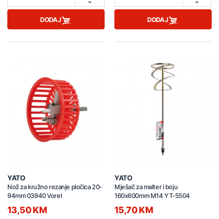
-
-
DODAJ
DODAJ
YATO
YATO
Nož za kružno rezanje pločica 20-
Mješač za malter i boju
94mm 03940 Vorel
160x600mm M14 YT-5504
13,50 KM
15,70 KM