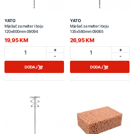
YATO
YATO
Mješač za malter i boju
Mješač za malter i boju
120x600mm 09094
135x580mm 09065
19,95 KM
26,95 KM
+
+
1
1
-
-
DODAJ
DODAJ