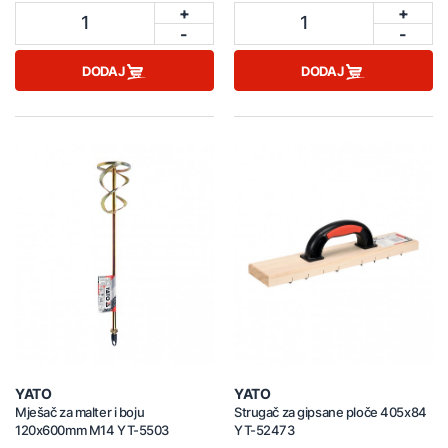
+
+
1
1
-
-
DODAJ
DODAJ
YATO
YATO
Mješač za malter i boju
Strugač za gipsane ploče 405x84
120x600mm M14 YT-5503
YT-52473