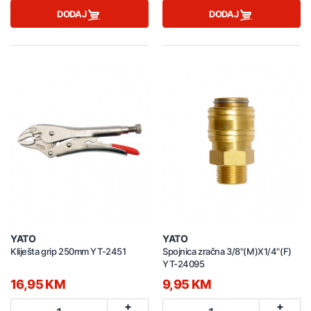
DODAJ
DODAJ
YATO
YATO
Kliješta grip 250mm YT-2451
Spojnica zračna 3/8"(M)X1/4"(F)
YT-24095
16,95 KM
9,95 KM
+
+