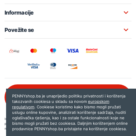
Informacije
Povežite se
Besplatna korisnička podrška:
PENNYshop.ba je unaprijedio politiku privatnosti i korištenja
080 020 261
takozvanih cookiesa u skladu sa novom
europskom
regulativom
. Cookiese koristimo kako bismo mogli pružati
uslugu online kupovine, analizirati korištenje sadržaja, nuditi
oglašivačka rješenja, kao i za ostale funkcionalnosti koje ne
Internet trgovina PENNYshop.ba nastoji objavljivati samo provjerene i pravilne
bismo mogli pružati bez cookiesa. Daljnjim korištenjem online
podatke. Ako na našoj stranici otkrijete neistinite, odnosno neadekvatne informacije,
prodavnice PENNYshop.ba pristajete na korištenje cookiesa.
molimo vas da nam to javite na
shop@pennyplus.com
.