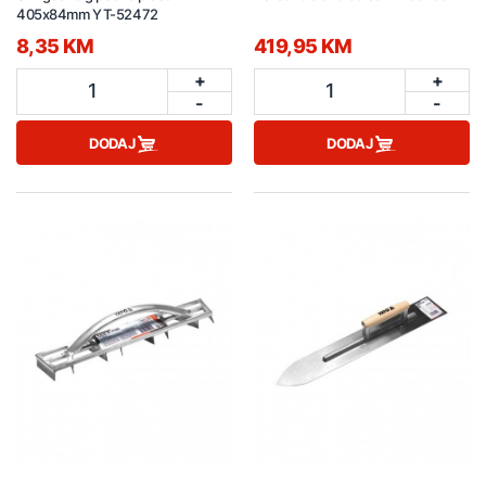
405x84mm YT-52472
8,35 KM
419,95 KM
+
+
1
1
-
-
DODAJ
DODAJ