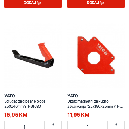
DODAJ
DODAJ
YATO
YATO
Strugač za gipsane ploče
Držač magnetni za kutno
250x40mm YT-61680
zavarivanje 122x190x25mm YT-
0865
15,95 KM
11,95 KM
+
+
1
1