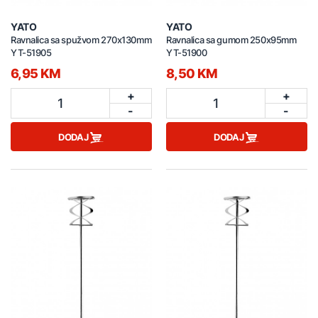
YATO
YATO
Ravnalica sa spužvom 270x130mm
Ravnalica sa gumom 250x95mm
YT-51905
YT-51900
6,95 KM
8,50 KM
+
+
1
1
-
-
DODAJ
DODAJ