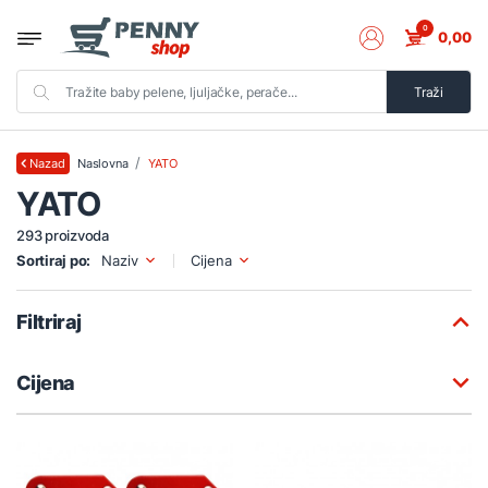
0
0,00
Traži
Naslovna
YATO
Nazad
YATO
293 proizvoda
Sortiraj po:
Naziv
Cijena
Filtriraj
Cijena