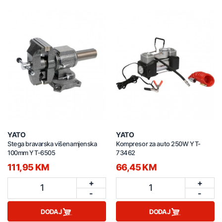
YATO
YATO
Stega bravarska višenamjenska
Kompresor za auto 250W YT-
100mm YT-6505
73462
111,95 KM
66,45 KM
+
+
1
1
-
-
DODAJ
DODAJ