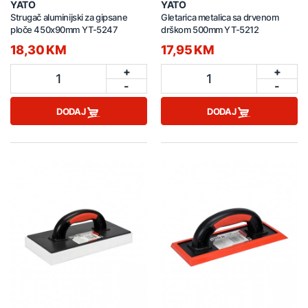
YATO
YATO
Strugač aluminijski za gipsane
Gletarica metalica sa drvenom
ploče 450x90mm YT-5247
drškom 500mm YT-5212
18,30 KM
17,95 KM
+
+
1
1
-
-
DODAJ
DODAJ