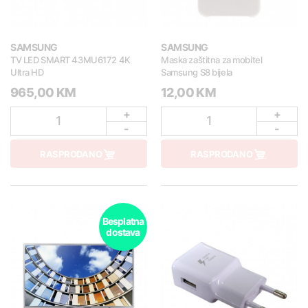
SAMSUNG
SAMSUNG
TV LED SMART 43MU6172 4K
Maska zaštitna za mobitel
Ultra HD
Samsung S8 bijela
965,00 KM
12,00 KM
+
+
1
1
-
-
RASPRODANO
RASPRODANO
Besplatna
dostava