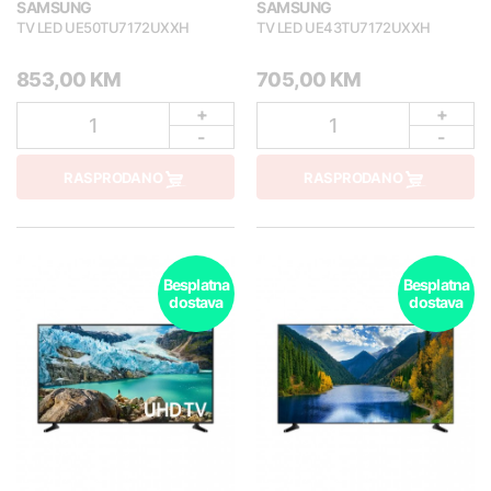
SAMSUNG
SAMSUNG
TV LED UE50TU7172UXXH
TV LED UE43TU7172UXXH
853,00 KM
705,00 KM
+
+
1
1
-
-
RASPRODANO
RASPRODANO
Besplatna
Besplatna
dostava
dostava