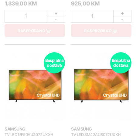
1.339,00 KM
925,00 KM
+
+
1
1
-
-
RASPRODANO
RASPRODANO
Besplatna
Besplatna
dostava
dostava
SAMSUNG
SAMSUNG
TV LED UE50AU8072UXXH
TV LED SM43AU8072UXXH