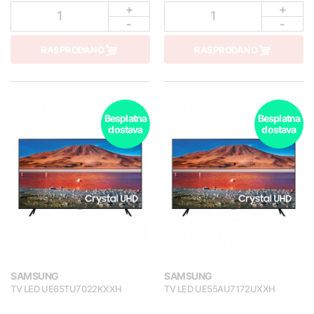
+
+
1
1
-
-
RASPRODANO
RASPRODANO
Besplatna
Besplatna
dostava
dostava
SAMSUNG
SAMSUNG
TV LED UE65TU7022KXXH
TV LED UE55AU7172UXXH