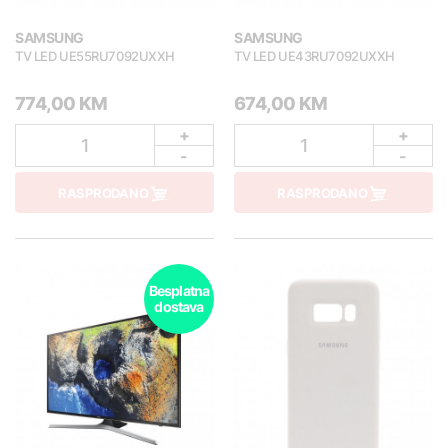
SAMSUNG
SAMSUNG
TV LED UE55RU7092UXXH
TV LED UE43RU7092UXXH
774,00 KM
674,00 KM
+
+
1
1
-
-
RASPRODANO
RASPRODANO
Besplatna
dostava