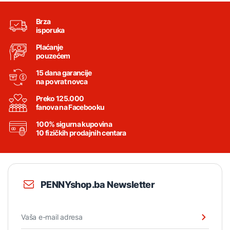
Brza
isporuka
Plaćanje
pouzećem
15 dana garancije
na povrat novca
Preko 125.000
fanova na Facebooku
100% sigurna kupovina
10 fizičkih prodajnih centara
PENNYshop.ba Newsletter