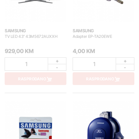
SAMSUNG
SAMSUNG
TV LED 43" 43M5672AUXXH
Adapter EP-TA20EWE
929,00 KM
4,00 KM
+
+
1
1
-
-
RASPRODANO
RASPRODANO