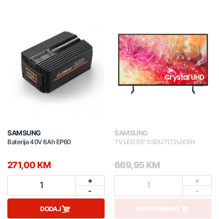
SAMSUNG
SAMSUNG
Baterija 40V 6Ah EP60
TV LED 55" 55DU7172UXXH
271,00 KM
669,95 KM
+
+
1
1
-
-
DODAJ
RASPRODANO