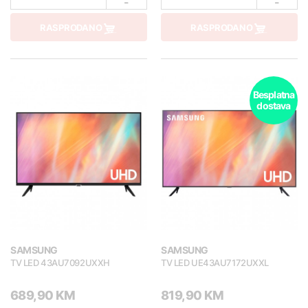
-
-
RASPRODANO
RASPRODANO
Besplatna
dostava
SAMSUNG
SAMSUNG
TV LED 43AU7092UXXH
TV LED UE43AU7172UXXL
689,90 KM
819,90 KM