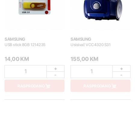
SAMSUNG
SAMSUNG
USB stick 8GB 1214235
Usisivač VCC4320 S31
14,00 KM
155,00 KM
+
+
1
1
-
-
RASPRODANO
RASPRODANO