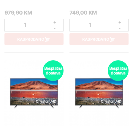
979,90 KM
749,00 KM
+
+
1
1
-
-
RASPRODANO
RASPRODANO
Besplatna
Besplatna
dostava
dostava