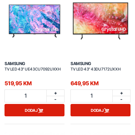
SAMSUNG
SAMSUNG
TV LED 43" UE43CU7092UXXH
TV LED 43" 43DU7172UXXH
519,95 KM
649,95 KM
+
+
1
1
-
-
DODAJ
DODAJ