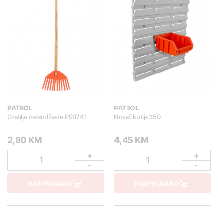
PATROL
PATROL
Grablje narandžaste P90741
Nosač kutija 350
2,90 KM
4,45 KM
+
+
1
1
-
-
RASPRODANO
RASPRODANO