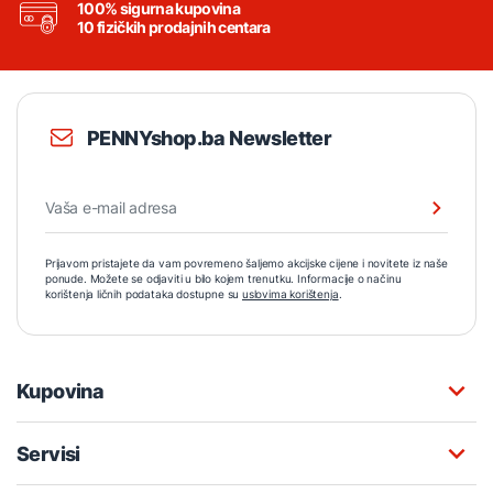
100% sigurna kupovina
10 fizičkih prodajnih centara
PENNYshop.ba Newsletter
Prijavom pristajete da vam povremeno šaljemo akcijske cijene i novitete iz naše
ponude. Možete se odjaviti u bilo kojem trenutku. Informacije o načinu
korištenja ličnih podataka dostupne su
uslovima korištenja
.
Kupovina
Servisi