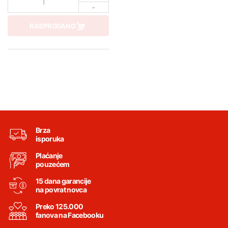
1
-
RASPRODANO
Brza
isporuka
Plaćanje
pouzećem
15 dana garancije
na povrat novca
Preko 125.000
fanova na Facebooku