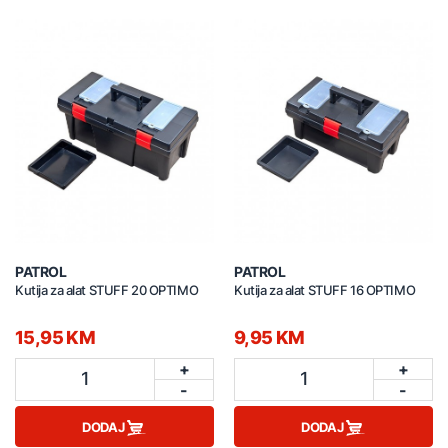
PATROL
PATROL
Kutija za alat STUFF 20 OPTIMO
Kutija za alat STUFF 16 OPTIMO
15,95 KM
9,95 KM
+
+
1
1
-
-
DODAJ
DODAJ