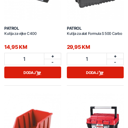
PATROL
PATROL
Kutija za vijke C400
Kutija za alat Formula S 500 Carbo
14,95 KM
29,95 KM
+
+
1
1
-
-
DODAJ
DODAJ