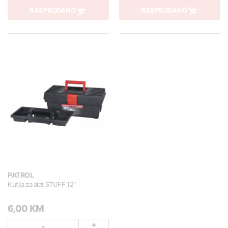
RASPRODANO
RASPRODANO
PATROL
Kutija za alat STUFF 12"
6,00 KM
+