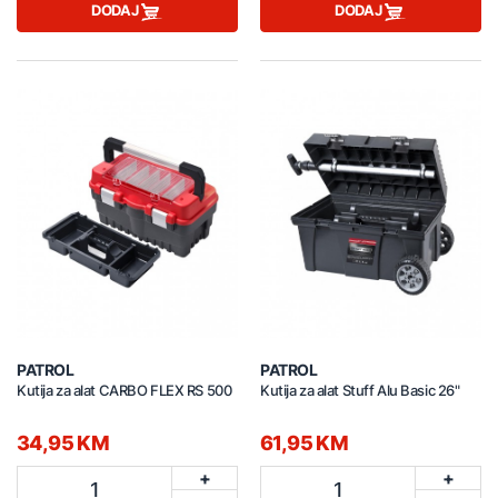
DODAJ
DODAJ
PATROL
PATROL
Kutija za alat CARBO FLEX RS 500
Kutija za alat Stuff Alu Basic 26"
34,95 KM
61,95 KM
+
+
1
1