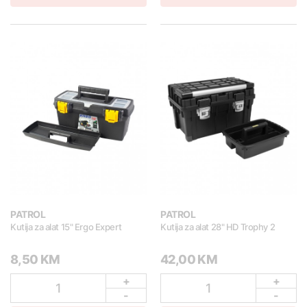
PATROL
PATROL
Kutija za alat 15" Ergo Expert
Kutija za alat 28" HD Trophy 2
8,50 KM
42,00 KM
+
+
1
1
-
-