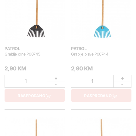
PATROL
PATROL
Grablje crne P90745
Grablje plave P90744
2,90 KM
2,90 KM
+
+
1
1
-
-
RASPRODANO
RASPRODANO