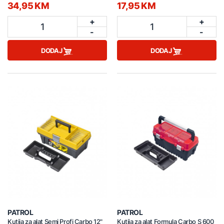
34,95 KM
17,95 KM
+
+
1
1
-
-
DODAJ
DODAJ
PATROL
PATROL
Kutija za alat Semi Profi Carbo 12"
Kutija za alat Formula Carbo S 600