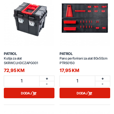
PATROL
PATROL
Kutija za alat
Pano perforirani za alat 80x50cm
SKRWCLHDCZAPG001
PTR50150
72,95 KM
17,95 KM
+
+
1
1
-
-
DODAJ
DODAJ