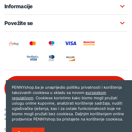
Informacije
Povežite se
Besplatna korisnička podrška:
PENNYshop.ba je unaprijedio politiku privatnosti i korištenja
080 020 261
takozvanih cookiesa u skladu sa novom
europskom
regulativom
. Cookiese koristimo kako bismo mogli pružati
uslugu online kupovine, analizirati korištenje sadržaja, nuditi
oglašivačka rješenja, kao i za ostale funkcionalnosti koje ne
Internet trgovina PENNYshop.ba nastoji objavljivati samo provjerene i pravilne
bismo mogli pružati bez cookiesa. Daljnjim korištenjem online
podatke. Ako na našoj stranici otkrijete neistinite, odnosno neadekvatne informacije,
prodavnice PENNYshop.ba pristajete na korištenje cookiesa.
molimo vas da nam to javite na
shop@pennyplus.com
.
Copyright © 2026.
Penny plus d.o.o. Sarajevo
.