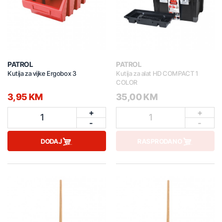
PATROL
PATROL
Kutija za vijke Ergobox 3
Kutija za alat HD COMPACT 1
COLOR
3,95 KM
35,00 KM
+
+
1
1
-
-
DODAJ
RASPRODANO