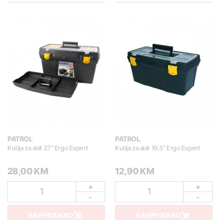
PATROL
PATROL
Kutija za alat 27" Ergo Expert
Kutija za alat 19,5" Ergo Expert
28,00 KM
12,90 KM
+
+
1
1
-
-
RASPRODANO
RASPRODANO