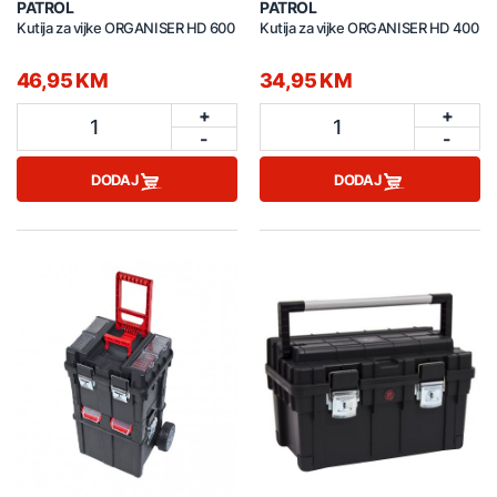
PATROL
PATROL
Kutija za vijke ORGANISER HD 600
Kutija za vijke ORGANISER HD 400
46,95 KM
34,95 KM
+
+
1
1
-
-
DODAJ
DODAJ