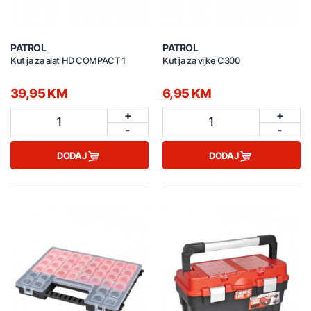
PATROL
PATROL
Kutija za alat HD COMPACT 1
Kutija za vijke C300
39,95 KM
6,95 KM
+
+
1
1
-
-
DODAJ
DODAJ