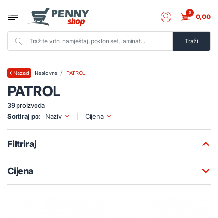
0
0,00
Traži
Naslovna
PATROL
Nazad
PATROL
39 proizvoda
Sortiraj po:
Naziv
Cijena
Filtriraj
Cijena