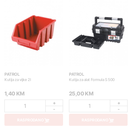
PATROL
PATROL
Kutija za vijke 2l
Kutija za alat Formula S 500
1,40 KM
25,00 KM
+
+
1
1
-
-
RASPRODANO
RASPRODANO