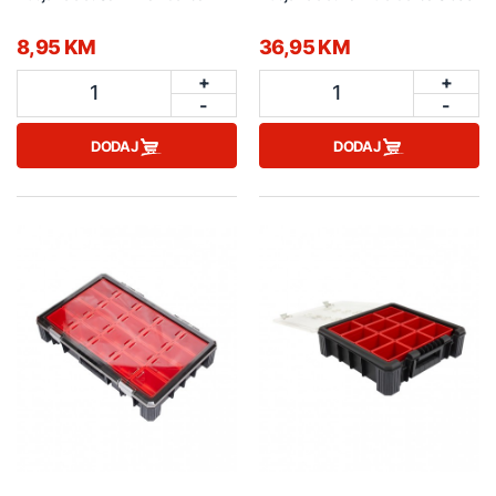
8,95 KM
36,95 KM
+
+
1
1
-
-
DODAJ
DODAJ