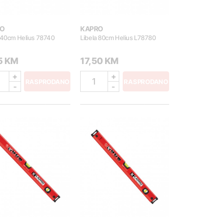
O
KAPRO
 40cm Helius 78740
Libela 80cm Helius L78780
85 KM
17,50 KM
+
+
1
RASPRODANO
RASPRODANO
-
-