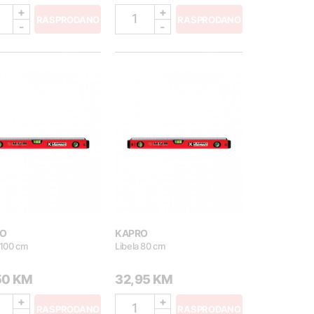
+
+
1
RASPRODANO
RASPRODANO
-
-
O
KAPRO
 100 cm
Libela 80 cm
50 KM
32,95 KM
+
+
1
RASPRODANO
RASPRODANO