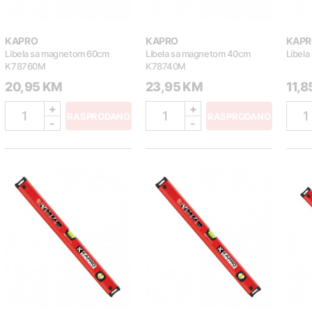
KAPRO
KAPRO
KAPR
Libela sa magnetom 60cm
Libela sa magnetom 40cm
Libela
K78760M
K78740M
20,95 KM
23,95 KM
11,
+
+
1
1
1
RASPRODANO
RASPRODANO
-
-