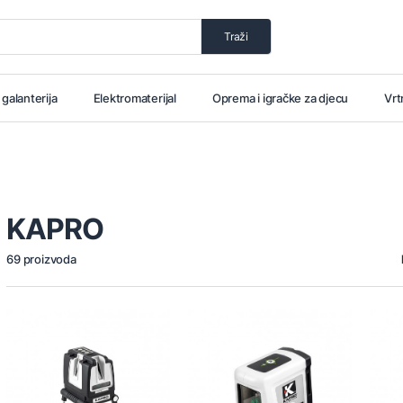
Traži
i galanterija
Elektromaterijal
Oprema i igračke za djecu
Vrt
KAPRO
69 proizvoda