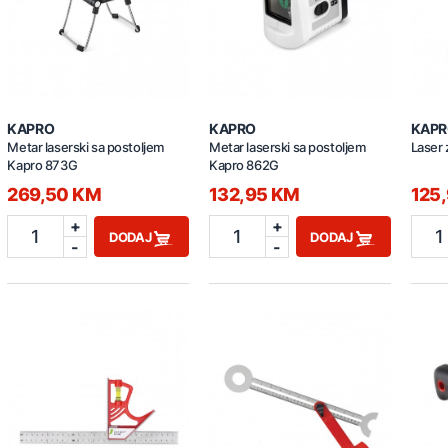
KAPRO
KAPRO
KAPR
Metar laserski sa postoljem
Metar laserski sa postoljem
Laser 
Kapro 873G
Kapro 862G
269,50 KM
132,95 KM
125
+
+
1
1
1
DODAJ
DODAJ
-
-