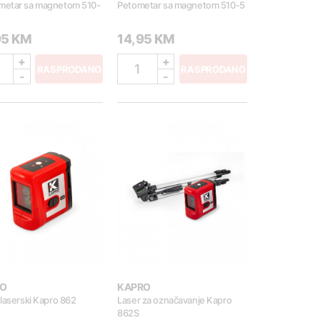
etar sa magnetom 510-
Petometar sa magnetom 510-5
95 KM
14,95 KM
+
+
1
RASPRODANO
RASPRODANO
-
-
O
KAPRO
laserski Kapro 862
Laser za označavanje Kapro
862S