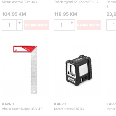
Metar laserski 30m 363
Točak mjerni 12" Kapro 601-12
Osmom
8
104,95 KM
118,95 KM
23,
+
+
1
1
1
RASPRODANO
RASPRODANO
-
-
KAPRO
KAPRO
KAPR
Vinklo 40cm Kapro 353-40
Metar laserski 870G
Metar 