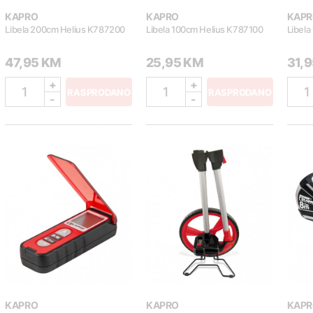
KAPRO
KAPRO
KAPR
Libela 200cm Helius K787200
Libela 100cm Helius K787100
Libel
47,95 KM
25,95 KM
31,
+
+
1
1
1
RASPRODANO
RASPRODANO
-
-
KAPRO
KAPRO
KAPR