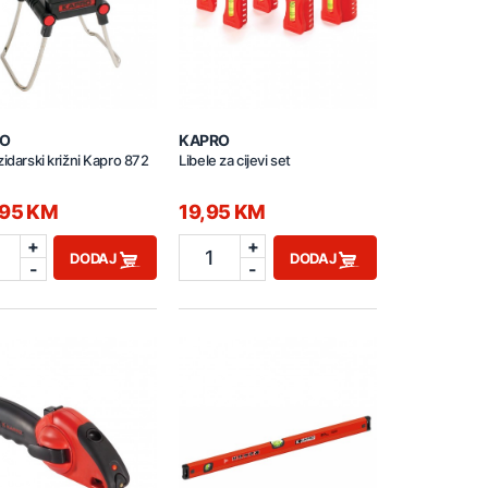
O
KAPRO
zidarski križni Kapro 872
Libele za cijevi set
,95 KM
19,95 KM
+
+
1
DODAJ
DODAJ
-
-