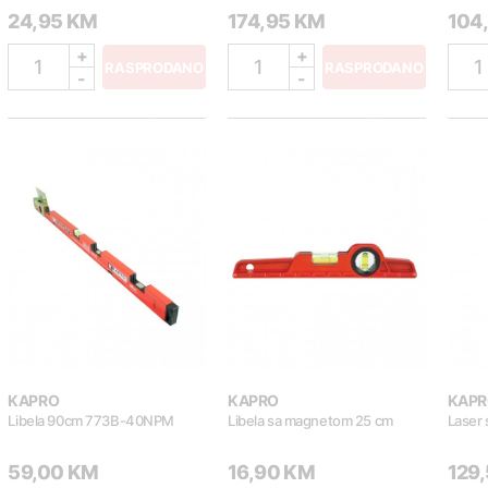
24,95 KM
174,95 KM
104
+
+
1
1
1
RASPRODANO
RASPRODANO
-
-
KAPRO
KAPRO
KAPR
Libela 90cm 773B-40NPM
Libela sa magnetom 25 cm
Laser 
59,00 KM
16,90 KM
129