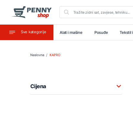
Sve kategorije
aštitu
Ugostiteljstvo
Alati i mašine
Posuđe
Tekstil 
Naslovna
KAPRO
Cijena