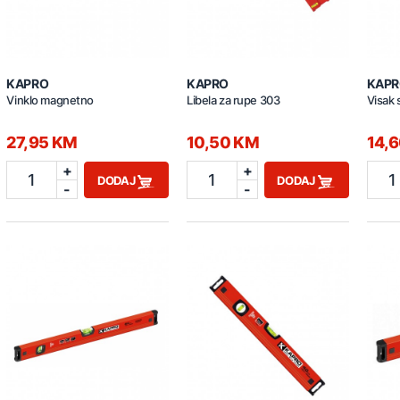
KAPRO
KAPRO
KAPR
Vinklo magnetno
Libela za rupe 303
Visak 
27,95 KM
10,50 KM
14,
+
+
1
1
1
DODAJ
DODAJ
-
-