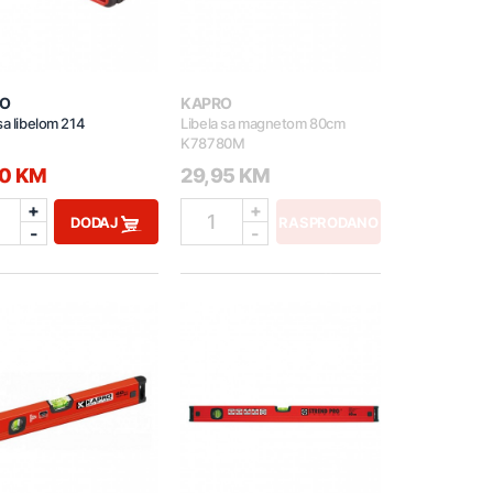
O
KAPRO
sa libelom 214
Libela sa magnetom 80cm
K78780M
60 KM
29,95 KM
+
+
1
DODAJ
RASPRODANO
-
-