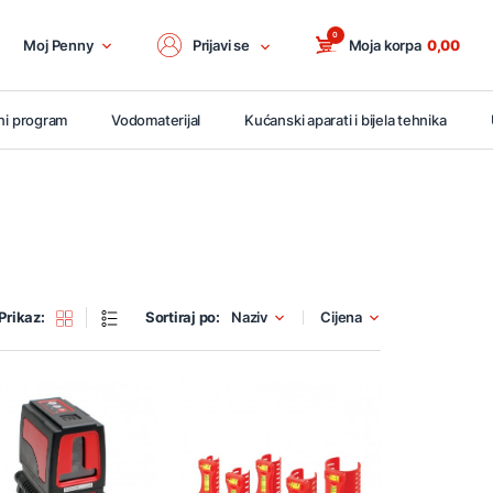
0
Moj Penny
Prijavi se
Moja korpa
0,00
ni program
Vodomaterijal
Kućanski aparati i bijela tehnika
Prikaz:
Sortiraj po:
Naziv
Cijena