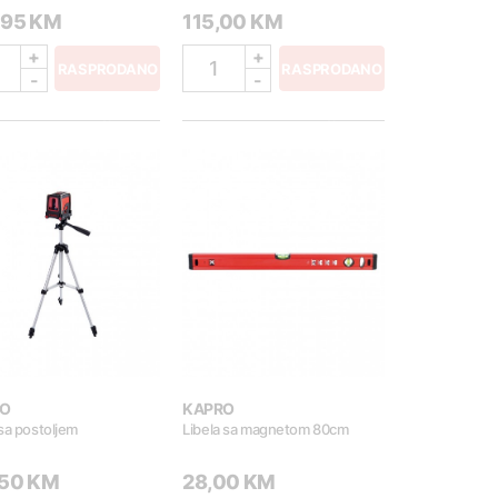
,95 KM
115,00 KM
+
+
1
RASPRODANO
RASPRODANO
-
-
O
KAPRO
sa postoljem
Libela sa magnetom 80cm
,50 KM
28,00 KM