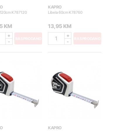
O
KAPRO
a 120cm K787120
Libela 60cm K78760
95 KM
13,95 KM
+
+
1
RASPRODANO
RASPRODANO
-
-
O
KAPRO