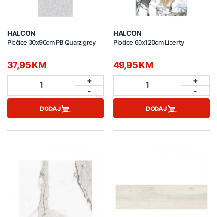
HALCON
HALCON
Pločice 30x90cm PB Quarz grey
Pločice 60x120cm Liberty
37,95 KM
49,95 KM
+
+
1
1
-
-
DODAJ
DODAJ