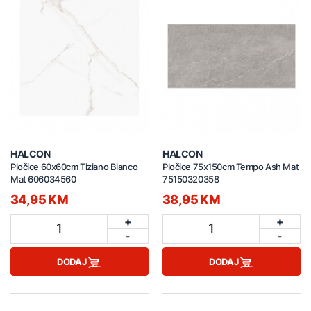
HALCON
HALCON
Pločice 60x60cm Tiziano Blanco
Pločice 75x150cm Tempo Ash Mat
Mat 606034560
75150320358
34,95 KM
38,95 KM
+
+
1
1
-
-
DODAJ
DODAJ