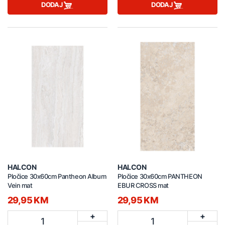
DODAJ
DODAJ
HALCON
HALCON
Pločice 30x60cm Pantheon Album
Pločice 30x60cm PANTHEON
Vein mat
EBUR CROSS mat
29,95 KM
29,95 KM
+
+
1
1