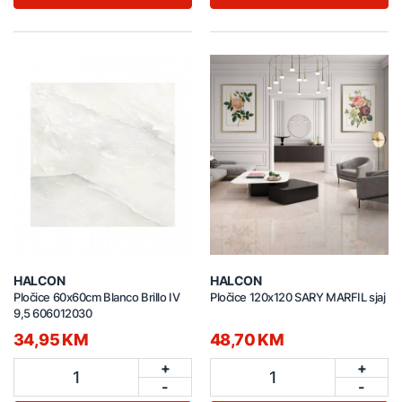
HALCON
HALCON
Pločice 60x60cm Blanco Brillo IV
Pločice 120x120 SARY MARFIL sjaj
9,5 606012030
34,95 KM
48,70 KM
+
+
1
1
-
-