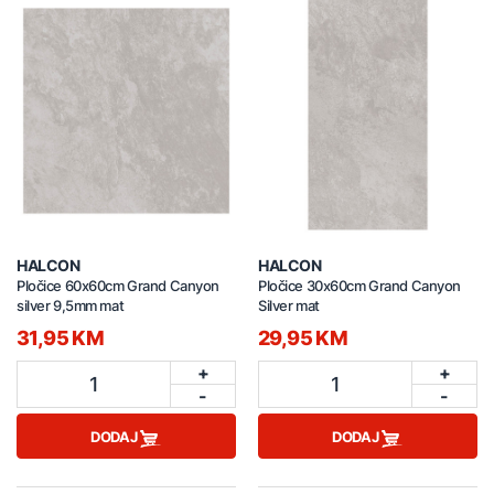
HALCON
HALCON
Pločice 60x60cm Grand Canyon
Pločice 30x60cm Grand Canyon
silver 9,5mm mat
Silver mat
31,95 KM
29,95 KM
+
+
1
1
-
-
DODAJ
DODAJ