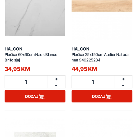
HALCON
HALCON
Pločice 60x60cm Naos Blanco
Pločice 25x150cm Atelier Natural
Brillo sjaj
mat 949225284
34,95 KM
44,95 KM
+
+
1
1
-
-
DODAJ
DODAJ