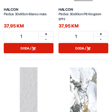
HALCON
HALCON
Pločice 30x90cm Blanco mate
Pločice 30x90cm PB Kingdom
grey
37,95 KM
37,95 KM
+
+
1
1
-
-
DODAJ
DODAJ