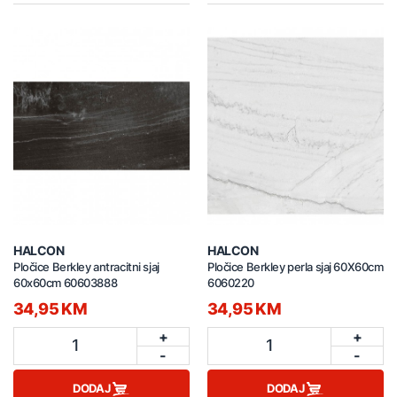
HALCON
HALCON
Pločice Berkley antracitni sjaj
Pločice Berkley perla sjaj 60X60cm
60x60cm 60603888
6060220
34,95 KM
34,95 KM
+
+
1
1
-
-
DODAJ
DODAJ