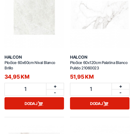
HALCON
HALCON
Pločice 60x60cm Nival Blanco
Pločice 60x120cm Palatina Blanco
Brillo
Pulido 21060023
34,95 KM
51,95 KM
+
+
1
1
-
-
DODAJ
DODAJ