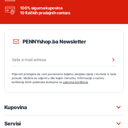
100% sigurna kupovina
10 fizičkih prodajnih centara
PENNYshop.ba Newsletter
Prijavom pristajete da vam povremeno šaljemo akcijske cijene i novitete iz naše
ponude. Možete se odjaviti u bilo kojem trenutku. Informacije o načinu
korištenja ličnih podataka dostupne su
uslovima korištenja
.
Kupovina
Servisi