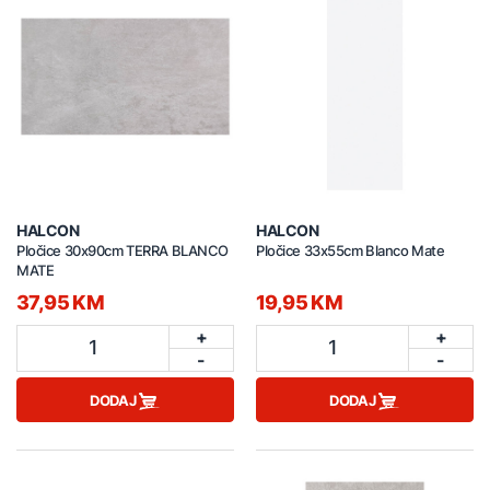
HALCON
HALCON
Pločice 30x90cm TERRA BLANCO
Pločice 33x55cm Blanco Mate
MATE
37,95 KM
19,95 KM
+
+
1
1
-
-
DODAJ
DODAJ