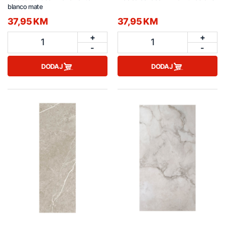
blanco mate
37,95 KM
37,95 KM
+
+
1
1
-
-
DODAJ
DODAJ