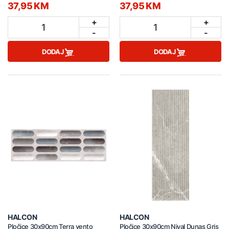
37,95 KM
37,95 KM
+
+
1
1
-
-
DODAJ
DODAJ
HALCON
HALCON
Pločice 30x90cm Terra vento
Pločice 30x90cm Nival Dunas Gris