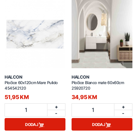
HALCON
HALCON
Pločice 60x120cm Mare Pulido
Pločice Blanco mate 60x60cm
454542120
25920720
51,95 KM
34,95 KM
+
+
1
1
-
-
DODAJ
DODAJ