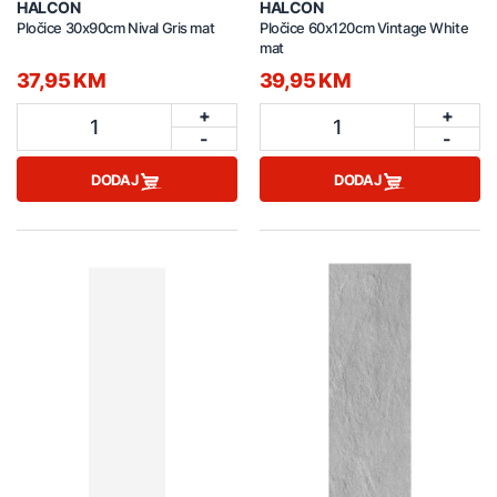
HALCON
HALCON
Pločice 30x90cm Nival Gris mat
Pločice 60x120cm Vintage White
mat
37,95 KM
39,95 KM
+
+
1
1
-
-
DODAJ
DODAJ