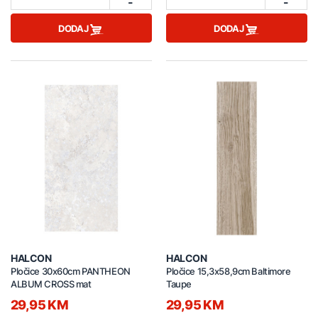
-
-
DODAJ
DODAJ
HALCON
HALCON
Pločice 30x60cm PANTHEON
Pločice 15,3x58,9cm Baltimore
ALBUM CROSS mat
Taupe
29,95 KM
29,95 KM