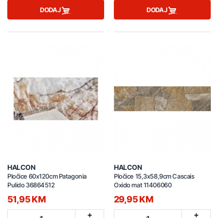
DODAJ
DODAJ
HALCON
HALCON
Pločice 60x120cm Patagonia
Pločice 15,3x58,9cm Cascais
Pulido 36864512
Oxido mat 11406060
51,95 KM
29,95 KM
+
+