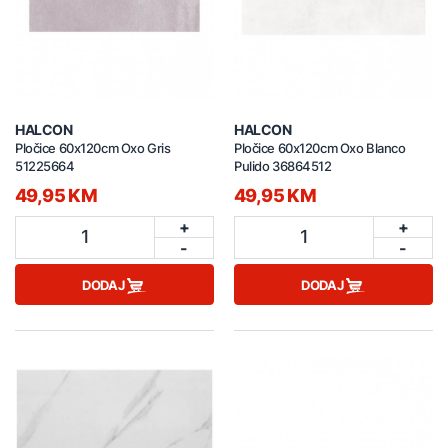
HALCON
HALCON
Pločice 60x120cm Oxo Gris
Pločice 60x120cm Oxo Blanco
51225664
Pulido 36864512
49,95 KM
49,95 KM
+
+
1
1
-
-
DODAJ
DODAJ