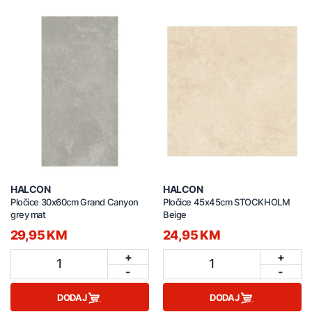
HALCON
HALCON
Pločice 30x60cm Grand Canyon
Pločice 45x45cm STOCKHOLM
grey mat
Beige
29,95 KM
24,95 KM
+
+
1
1
-
-
DODAJ
DODAJ