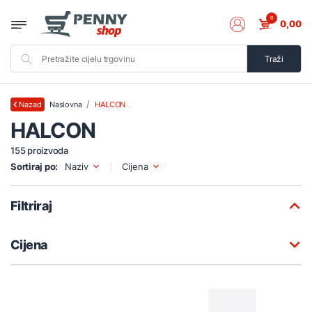
0
0,00
Traži
Naslovna
HALCON
Nazad
HALCON
155 proizvoda
Sortiraj po:
Naziv
Cijena
Filtriraj
Cijena