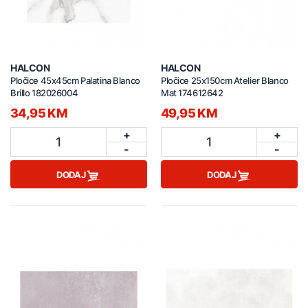
HALCON
HALCON
Pločice 45x45cm Palatina Blanco
Pločice 25x150cm Atelier Blanco
Brillo 182026004
Mat 174612642
34,95 KM
49,95 KM
+
+
1
1
-
-
DODAJ
DODAJ