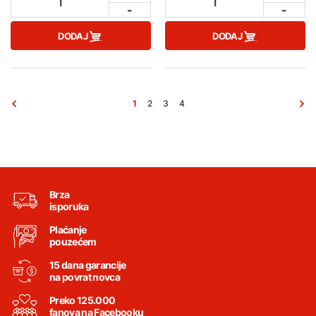
1
1
-
-
DODAJ
DODAJ
1
2
3
4
Brza
isporuka
Plaćanje
pouzećem
15 dana garancije
na povrat novca
Preko 125.000
fanova na Facebooku