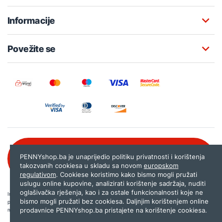
Informacije
Povežite se
Besplatna korisnička podrška:
PENNYshop.ba je unaprijedio politiku privatnosti i korištenja
080 020 261
takozvanih cookiesa u skladu sa novom
europskom
regulativom
. Cookiese koristimo kako bismo mogli pružati
uslugu online kupovine, analizirati korištenje sadržaja, nuditi
oglašivačka rješenja, kao i za ostale funkcionalnosti koje ne
Internet trgovina PENNYshop.ba nastoji objavljivati samo provjerene i pravilne
bismo mogli pružati bez cookiesa. Daljnjim korištenjem online
podatke. Ako na našoj stranici otkrijete neistinite, odnosno neadekvatne informacije,
prodavnice PENNYshop.ba pristajete na korištenje cookiesa.
molimo vas da nam to javite na
shop@pennyplus.com
.