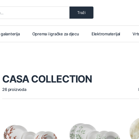
Traži
i galanterija
Oprema i igračke za djecu
Elektromaterijal
Vrt
CASA COLLECTION
26 proizvoda