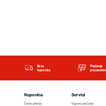
Brza
Plaćanje
isporuka
pouzećem
Kupovina
Servisi
Česta pitanja
Sigurno plaćanje