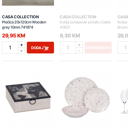
CASA COLLECTION
CASA COLLECTION
CASA
Pločica 20x120cm Wooden
Kutija za kapsule za kafu Cialde
Korpa 
grey 10mm 741874
40021
Brush
29,95 KM
9,30 KM
26,
+
+
1
1
1
DODAJ
RASPRODANO
-
-