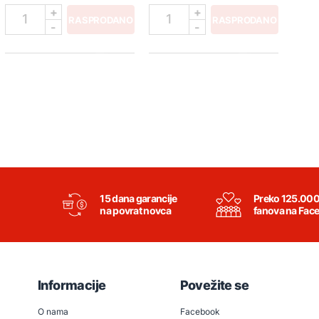
+
+
1
1
RASPRODANO
RASPRODANO
-
-
15 dana garancije
Preko 125.00
na povrat novca
fanova na Fac
Informacije
Povežite se
O nama
Facebook