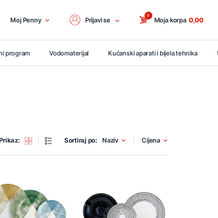
0
Moj Penny
Prijavi se
Moja korpa
0,00
ni program
Vodomaterijal
Kućanski aparati i bijela tehnika
Prikaz:
Sortiraj po:
Naziv
Cijena