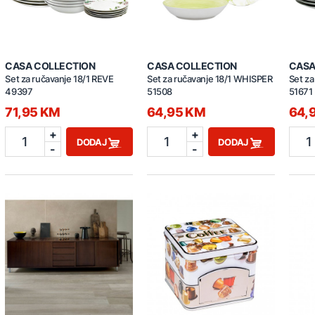
CASA COLLECTION
CASA COLLECTION
CASA
Set za ručavanje 18/1 REVE
Set za ručavanje 18/1 WHISPER
Set za
49397
51508
51671
71,95 KM
64,95 KM
64,
+
+
1
1
1
DODAJ
DODAJ
-
-