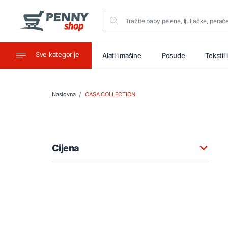
Sve kategorije
aštitu
Ugostiteljstvo
Alati i mašine
Posuđe
Tekstil 
Naslovna
CASA COLLECTION
Cijena