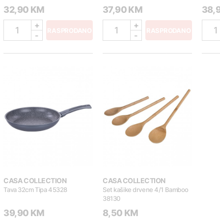
32,90 KM
37,90 KM
38,
+
+
1
1
1
RASPRODANO
RASPRODANO
-
-
CASA COLLECTION
CASA COLLECTION
Tava 32cm Tipa 45328
Set kašike drvene 4/1 Bamboo
38130
39,90 KM
8,50 KM