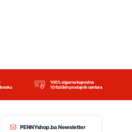
0
100% sigurna kupovina
ebooku
10 fizičkih prodajnih centara
PENNYshop.ba Newsletter