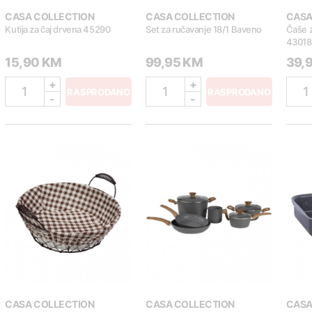
CASA COLLECTION
CASA COLLECTION
CASA
Kutija za čaj drvena 45290
Set za ručavanje 18/1 Baveno
Čaše z
43018
15,90 KM
99,95 KM
39,
+
+
1
1
1
RASPRODANO
RASPRODANO
-
-
CASA COLLECTION
CASA COLLECTION
CASA