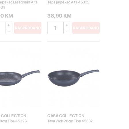
a/pekač Lasagnera Alta
Tepsija/pekač Alta 45335
334
90 KM
38,90 KM
+
+
1
RASPRODANO
RASPRODANO
-
-
 COLLECTION
CASA COLLECTION
28cm Tipa 45326
Tava Wok 28cm Tipa 45332