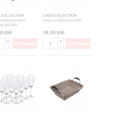
 COLLECTION
CASA COLLECTION
za kišobran Nero
Kutija za čaj drvena 45291
ed 0037851
00 KM
18,50 KM
+
+
1
RASPRODANO
RASPRODANO
-
-