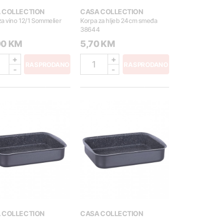
 COLLECTION
CASA COLLECTION
a vino 12/1 Sommelier
Korpa za hljeb 24cm smeđa
38644
90 KM
5,70 KM
+
+
1
RASPRODANO
RASPRODANO
-
-
 COLLECTION
CASA COLLECTION