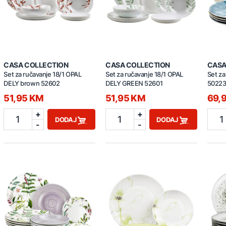
CASA COLLECTION
CASA COLLECTION
CASA
Set za ručavanje 18/1 OPAL
Set za ručavanje 18/1 OPAL
Set z
DELY brown 52602
DELY GREEN 52601
5022
51,95 KM
51,95 KM
69,
+
+
1
1
1
DODAJ
DODAJ
-
-