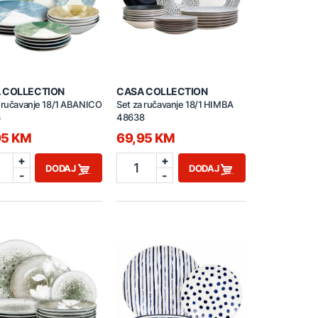
 COLLECTION
CASA COLLECTION
a ručavanje 18/1 ABANICO
Set za ručavanje 18/1 HIMBA
3
48638
95 KM
69,95 KM
+
+
1
DODAJ
DODAJ
-
-