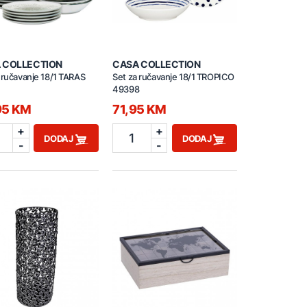
 COLLECTION
CASA COLLECTION
 ručavanje 18/1 TARAS
Set za ručavanje 18/1 TROPICO
49398
95 KM
71,95 KM
+
+
1
DODAJ
DODAJ
-
-