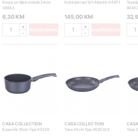
Korpa za hljeb smeđa 24cm
Kuhinjski set 9/1 Atlantic 44671
Tepsij
38643
0045
6,30 KM
145,00 KM
32,
+
+
1
1
1
RASPRODANO
RASPRODANO
-
-
CASA COLLECTION
CASA COLLECTION
CASA
Kaserola 16cm Tipa 45329
Tava 24cm Tipa 0045324
Tava 