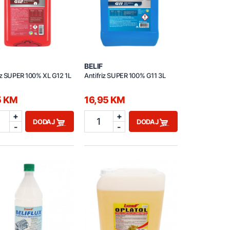
BELIF
iz SUPER 100% XL G12 1L
Antifriz SUPER 100% G11 3L
5 KM
16,95 KM
+
+
1
DODAJ
DODAJ
-
-