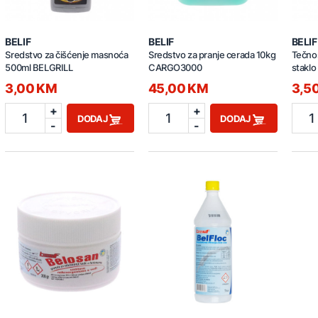
BELIF
BELIF
BELIF
Sredstvo za čišćenje masnoća
Sredstvo za pranje cerada 10kg
Tečnos
500ml BELGRILL
CARGO3000
staklo 
3,00 KM
45,00 KM
3,5
+
+
1
1
1
DODAJ
DODAJ
-
-