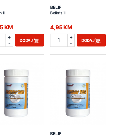
BELIF
n 1l
Belkris 1l
95 KM
4,95 KM
+
+
1
DODAJ
DODAJ
-
-
BELIF