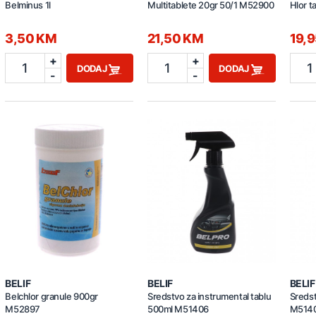
Belminus 1l
Multitablete 20gr 50/1 M52900
Hlor 
3,50 KM
21,50 KM
19,
+
+
1
1
1
DODAJ
DODAJ
-
-
BELIF
BELIF
BELIF
Belchlor granule 900gr
Sredstvo za instrumental tablu
Sredst
M52897
500ml M51406
M514