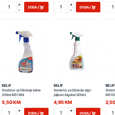
+
+
1
1
1
DODAJ
DODAJ
-
-
BELIF
BELIF
BELIF
Sredstvo za čišćenje klime
Sredstvo za čišćenje algi i
Sredst
500ml M51394
plijesni Algobel 500ml
M513
5,50 KM
4,95 KM
2,5
+
+
1
1
1
DODAJ
DODAJ