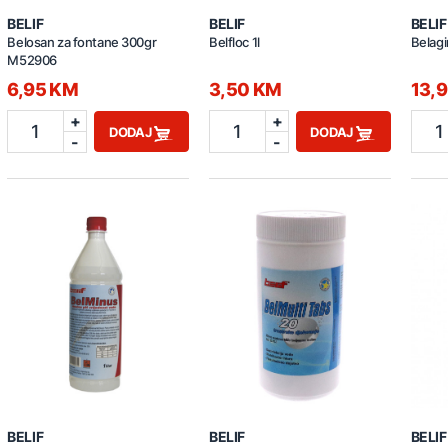
BELIF
BELIF
BELIF
Belosan za fontane 300gr
Belfloc 1l
Belagi
M52906
6,95 KM
3,50 KM
13,
+
+
1
1
1
DODAJ
DODAJ
-
-
BELIF
BELIF
BELIF