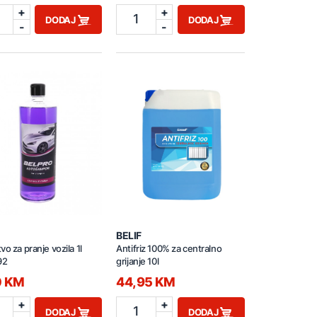
+
+
1
DODAJ
DODAJ
-
-
BELIF
vo za pranje vozila 1l
Antifriz 100% za centralno
92
grijanje 10l
0 KM
44,95 KM
+
+
1
DODAJ
DODAJ