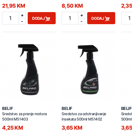
21,95 KM
8,50 KM
2,3
+
+
1
1
1
DODAJ
DODAJ
-
-
BELIF
BELIF
BELIF
Sredstvo za pranje motora
Sredstvo za odstranjivanje
Sredst
500ml M51403
insekata 500ml M51402
500ml
4,25 KM
3,65 KM
3,6