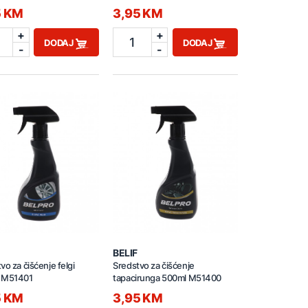
5 KM
3,95 KM
+
+
1
DODAJ
DODAJ
-
-
BELIF
vo za čišćenje felgi
Sredstvo za čišćenje
 M51401
tapacirunga 500ml M51400
5 KM
3,95 KM