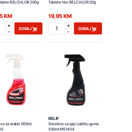
tablete BELCHLOR 200g
Tablete hlor BELCHLOR 20g
95 KM
19,95 KM
+
+
1
DODAJ
DODAJ
-
-
BELIF
vo za staklo 500ml
Sredstvo za sjaj i zaštitu guma
05
500ml M51404