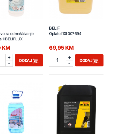
BELIF
tvo za odmašćivanje
Oplatol 10l 007694
a 1l BELIFLUX
0 KM
69,95 KM
+
+
1
DODAJ
DODAJ
-
-