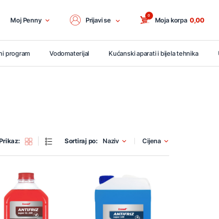
0
Moj Penny
Prijavi se
Moja korpa
0,00
ni program
Vodomaterijal
Kućanski aparati i bijela tehnika
Prikaz:
Sortiraj po:
Naziv
Cijena