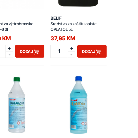
BELIF
t za vjetrobransko
Sredstvo za zaštitu oplate
-6 3l
OPLATOL 5L
0 KM
37,95 KM
+
+
1
DODAJ
DODAJ
-
-