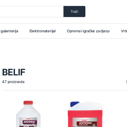
Traži
i galanterija
Elektromaterijal
Oprema i igračke za djecu
Vrt
BELIF
47 proizvoda