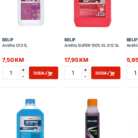
BELIF
BELIF
BELIF
Antifriz G13 1L
Antifriz SUPER 100% XL G12 3L
Antifr
7,50 KM
17,95 KM
5,9
+
+
1
1
1
DODAJ
DODAJ
-
-