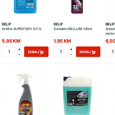
BELIF
BELIF
BELIF
Antifriz SUPER 100% G11 1L
Dvotaktol BELLUBE 100ml
Sreds
motor
5,95 KM
1,95 KM
6,5
+
+
1
1
1
DODAJ
DODAJ
-
-