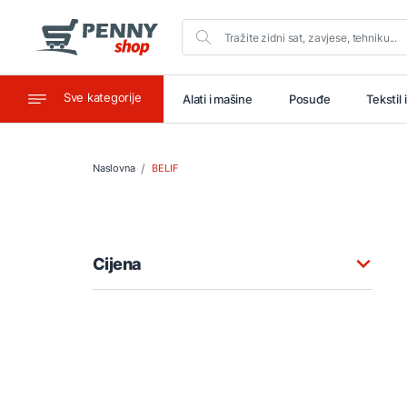
Sve kategorije
aštitu
Ugostiteljstvo
Alati i mašine
Posuđe
Tekstil 
Naslovna
BELIF
Cijena