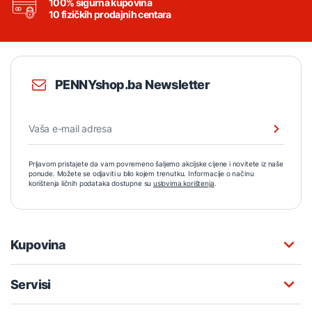
100% sigurna kupovina
10 fizičkih prodajnih centara
PENNYshop.ba Newsletter
Prijavom pristajete da vam povremeno šaljemo akcijske cijene i novitete iz naše
ponude. Možete se odjaviti u bilo kojem trenutku. Informacije o načinu
korištenja ličnih podataka dostupne su
uslovima korištenja
.
Kupovina
Servisi