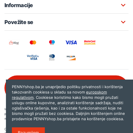
Informacije
Povežite se
Besplatna korisnička podrška:
PENNYshop.ba je unaprijedio politiku privatnosti i korištenja
080 020 261
takozvanih cookiesa u skladu sa novom
europskom
regulativom
. Cookiese koristimo kako bismo mogli pružati
uslugu online kupovine, analizirati korištenje sadržaja, nuditi
oglašivačka rješenja, kao i za ostale funkcionalnosti koje ne
Internet trgovina PENNYshop.ba nastoji objavljivati samo provjerene i pravilne
bismo mogli pružati bez cookiesa. Daljnjim korištenjem online
podatke. Ako na našoj stranici otkrijete neistinite, odnosno neadekvatne informacije,
prodavnice PENNYshop.ba pristajete na korištenje cookiesa.
molimo vas da nam to javite na
shop@pennyplus.com
.
Copyright © 2026.
Penny plus d.o.o. Sarajevo
.
Razumijem