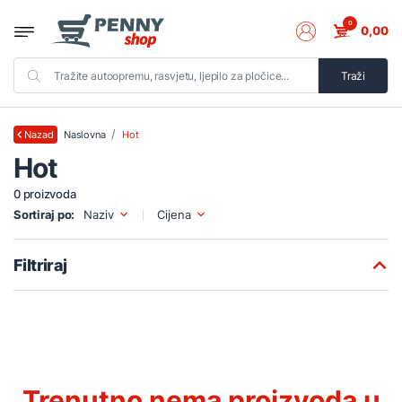
0
0,00
Traži
Naslovna
Hot
Nazad
Hot
0 proizvoda
Sortiraj po:
Naziv
Cijena
Filtriraj
Trenutno nema proizvoda u