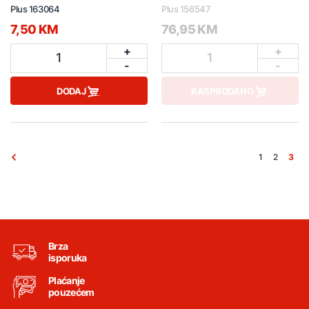
Plus 163064
Plus 156547
7,50 KM
76,95 KM
+
+
1
1
-
-
DODAJ
RASPRODANO
1
2
3
Brza
isporuka
Plaćanje
pouzećem