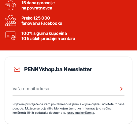
15 dana garancije
na povrat novca
Preko 125.000
fanova na Facebooku
100% sigurna kupovina
10 fizičkih prodajnih centara
PENNYshop.ba Newsletter
Prijavom pristajete da vam povremeno šaljemo akcijske cijene i novitete iz naše
ponude. Možete se odjaviti u bilo kojem trenutku. Informacije o načinu
korištenja ličnih podataka dostupne su
uslovima korištenja
.