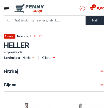
0
0,00
Traži
Naslovna
HELLER
Nazad
HELLER
96 proizvoda
Sortiraj po:
Naziv
Cijena
Filtriraj
Cijena