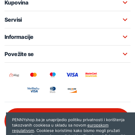
Kupovina
Servisi
Informacije
Povežite se
Besplatna korisnička podrška:
PENNYshop.ba je unaprijedio politiku privatnosti i korištenja
080 020 261
takozvanih cookiesa u skladu sa novom
europskom
regulativom
. Cookiese koristimo kako bismo mogli pružati