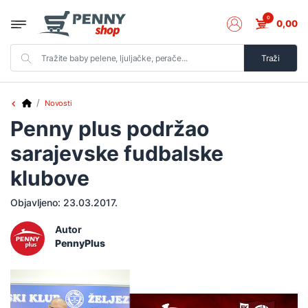
0
0,00
Traži
Novosti
Penny plus podržao
sarajevske fudbalske
klubove
Objavljeno:
23.03.2017.
Autor
PennyPlus