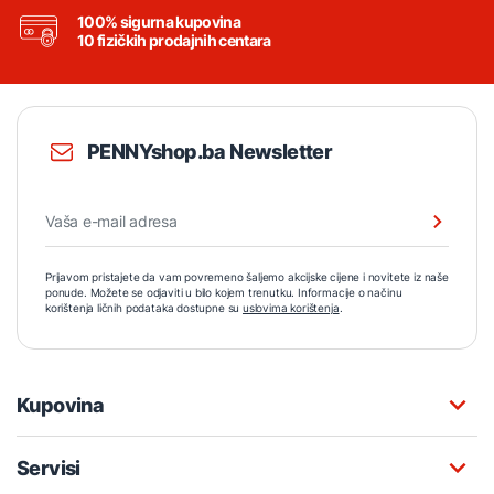
100% sigurna kupovina
10 fizičkih prodajnih centara
PENNYshop.ba Newsletter
Prijavom pristajete da vam povremeno šaljemo akcijske cijene i novitete iz naše
ponude. Možete se odjaviti u bilo kojem trenutku. Informacije o načinu
korištenja ličnih podataka dostupne su
uslovima korištenja
.
Kupovina
Servisi