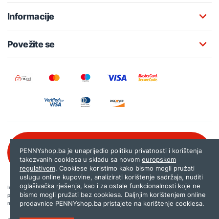
Informacije
Povežite se
Besplatna korisnička podrška:
PENNYshop.ba je unaprijedio politiku privatnosti i korištenja
080 020 261
takozvanih cookiesa u skladu sa novom
europskom
regulativom
. Cookiese koristimo kako bismo mogli pružati
uslugu online kupovine, analizirati korištenje sadržaja, nuditi
oglašivačka rješenja, kao i za ostale funkcionalnosti koje ne
Internet trgovina PENNYshop.ba nastoji objavljivati samo provjerene i pravilne
bismo mogli pružati bez cookiesa. Daljnjim korištenjem online
podatke. Ako na našoj stranici otkrijete neistinite, odnosno neadekvatne informacije,
prodavnice PENNYshop.ba pristajete na korištenje cookiesa.
molimo vas da nam to javite na
shop@pennyplus.com
.