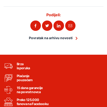
Podijeli:
Povratak na arhivu novosti
Brza
isporuka
Plaćanje
pouzećem
15 dana garancije
na povrat novca
Preko 125.000
fanova na Facebooku