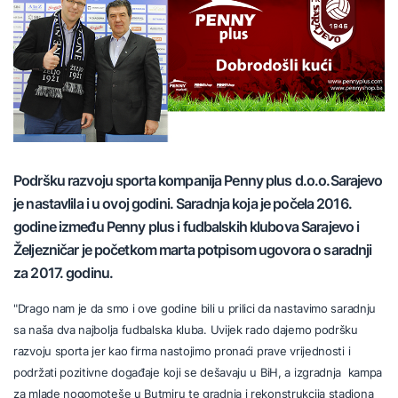
Podršku razvoju sporta kompanija Penny plus d.o.o.Sarajevo
je nastavlila i u ovoj godini. Saradnja koja je počela 2016.
godine između Penny plus i fudbalskih klubova Sarajevo i
Željezničar je početkom marta potpisom ugovora o saradnji
za 2017. godinu.
"Drago nam je da smo i ove godine bili u prilici da nastavimo saradnju
sa naša dva najbolja fudbalska kluba. Uvijek rado dajemo podršku
razvoju sporta jer kao firma nastojimo pronaći prave vrijednosti i
podržati pozitivne događaje koji se dešavaju u BiH, a izgradnja kampa
za mlade nogomoteše u Butmiru te gradnja i rekonstrukcija stadiona