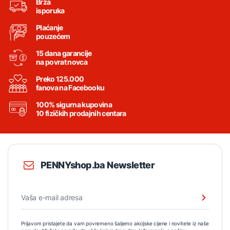
Brza
isporuka
Plaćanje
pouzećem
15 dana garancije
na povrat novca
Preko 125.000
fanova na Facebooku
100% sigurna kupovina
10 fizičkih prodajnih centara
PENNYshop.ba Newsletter
Prijavom pristajete da vam povremeno šaljemo akcijske cijene i novitete iz naše