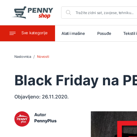
Sve kategorije
aštitu
Ugostiteljstvo
Alati i mašine
Posuđe
Tekstil 
Naslovnica
Novosti
Black Friday na 
Objavljeno:
26.11.2020.
Autor
PennyPlus