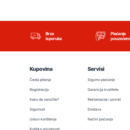
Brza
Plaćanje
isporuka
pouzećem
Kupovina
Servisi
Česta pitanja
Sigurno plaćanje
Registracija
Garancija kvalitete
Kako da naručite?
Reklamacije i povrat
Sigurnost
Dostava
Uslovi korištenja
Načini plaćanja
Politika privatnosti