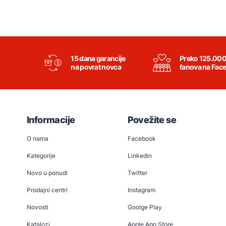
15 dana garancije
Preko 125.00
na povrat novca
fanova na Fac
Informacije
Povežite se
O nama
Facebook
Kategorije
Linkedin
Novo u ponudi
Twitter
Prodajni centri
Instagram
Novosti
Goolge Play
Katalozi
Apple App Store