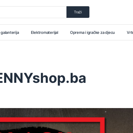
Traži
i galanterija
Elektromaterijal
Oprema i igračke za djecu
Vrt
PENNYshop.ba