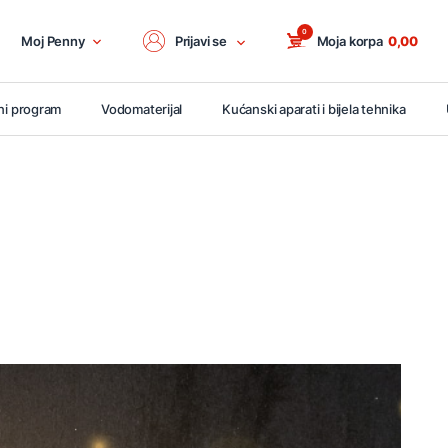
0
Moj Penny
Prijavi se
Moja korpa
0,00
ni program
Vodomaterijal
Kućanski aparati i bijela tehnika