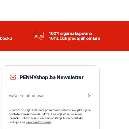
0
100% sigurna kupovina
ebooku
10 fizičkih prodajnih centara
PENNYshop.ba Newsletter
Prijavom pristajete da vam povremeno šaljemo akcijske cijene i
novitete iz naše ponude. Možete se odjaviti u bilo kojem
trenutku. Informacije o načinu korištenja ličnih podataka
dostupne su
uslovima korištenja
.