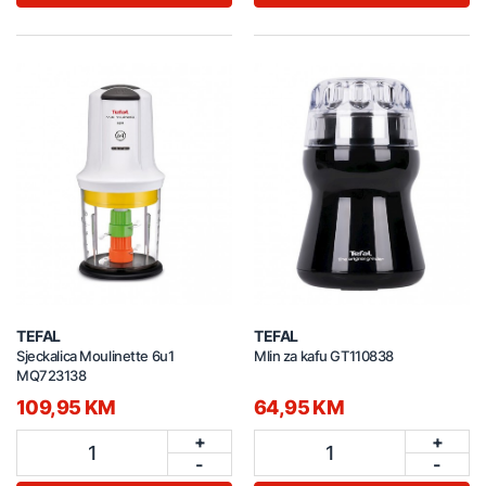
TEFAL
TEFAL
Sjeckalica Moulinette 6u1
Mlin za kafu GT110838
MQ723138
109,95 KM
64,95 KM
+
+
1
1
-
-