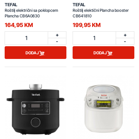
TEFAL
TEFAL
Roštilj električni sa poklopcem
Roštilj elektični Plancha booster
Plancha CB6A0830
CB641810
164,95 KM
199,95 KM
+
+
1
1
-
-
DODAJ
DODAJ