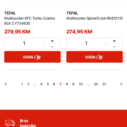
TEFAL
TEFAL
Multicooker EPC Turbo Cuisine
Multicooker SpheriCook RK812110
BLK CY754830
279,95 KM
274,95 KM
+
+
1
1
-
-
DODAJ
DODAJ
1
2
...
4
5
6
7
8
9
10
...
20
21
Brza
isporuka