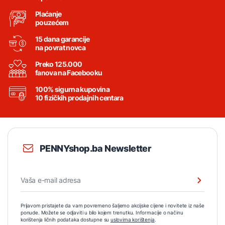
Plaćanje
pouzećem
15 dana garancije
na povrat novca
Preko 125.000
fanova na Facebooku
100% sigurna kupovina
10 fizičkih prodajnih centara
PENNYshop.ba Newsletter
Prijavom pristajete da vam povremeno šaljemo akcijske cijene i novitete iz naše
ponude. Možete se odjaviti u bilo kojem trenutku. Informacije o načinu
korištenja ličnih podataka dostupne su
uslovima korištenja
.