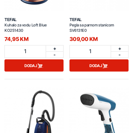
TEFAL
TEFAL
Kuhalo za vodu Loft Blue
Pegla sa parnom stanicom
KO251430
SV6131E0
74,95 KM
309,00 KM
+
+
1
1
-
-
DODAJ
DODAJ