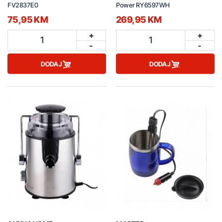
FV2837E0
Power RY6597WH
75,95 KM
269,95 KM
+
+
1
1
-
-
DODAJ
DODAJ