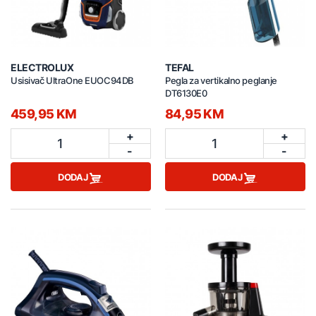
ELECTROLUX
TEFAL
Usisivač UltraOne EUOC94DB
Pegla za vertikalno peglanje
DT6130E0
459,95 KM
84,95 KM
+
+
1
1
-
-
DODAJ
DODAJ