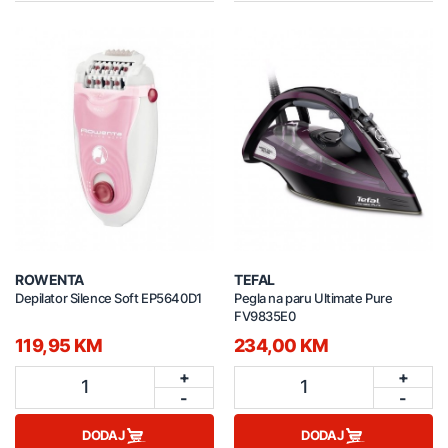
ROWENTA
TEFAL
Depilator Silence Soft EP5640D1
Pegla na paru Ultimate Pure
FV9835E0
119,95 KM
234,00 KM
+
+
1
1
-
-
DODAJ
DODAJ