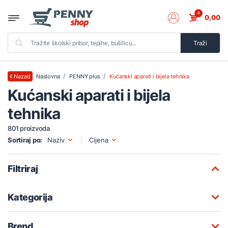
0
0,00
Traži
Naslovna
PENNY plus
Kućanski aparati i bijela tehnika
Nazad
Kućanski aparati i bijela
tehnika
801 proizvoda
Sortiraj po:
Naziv
Cijena
Filtriraj
Kategorija
Brend