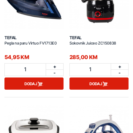
TEFAL
TEFAL
Pegla na paru Virtuo FV1713E0
Sokovnik Juiceo ZC150838
54,95 KM
285,00 KM
+
+
1
1
-
-
DODAJ
DODAJ