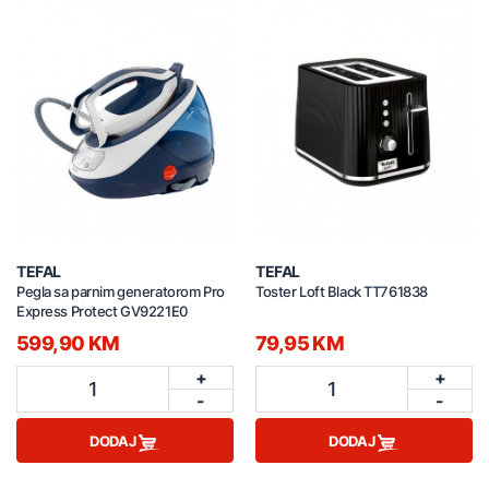
TEFAL
TEFAL
Pegla sa parnim generatorom Pro
Toster Loft Black TT761838
Express Protect GV9221E0
599,90 KM
79,95 KM
+
+
1
1
-
-
DODAJ
DODAJ