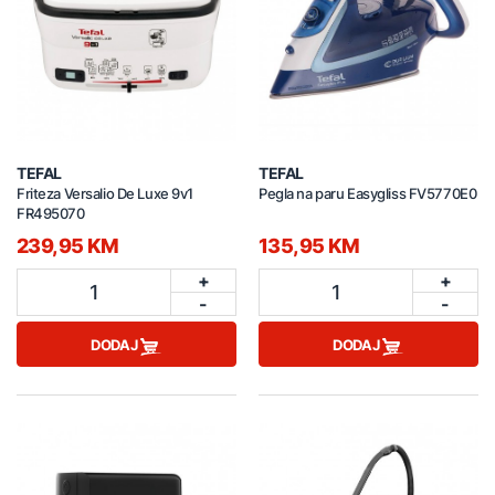
TEFAL
TEFAL
Friteza Versalio De Luxe 9v1
Pegla na paru Easygliss FV5770E0
FR495070
239,95 KM
135,95 KM
+
+
1
1
-
-
DODAJ
DODAJ