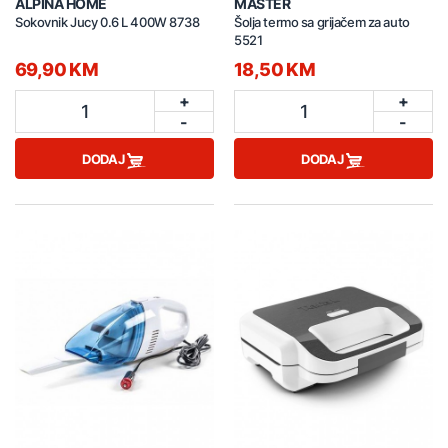
ALPINA HOME
MASTER
Sokovnik Jucy 0.6 L 400W 8738
Šolja termo sa grijačem za auto
5521
69,90 KM
18,50 KM
+
+
1
1
-
-
DODAJ
DODAJ