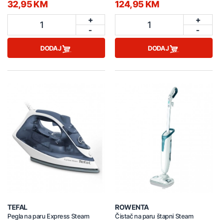
32,95 KM
124,95 KM
+
+
1
1
-
-
DODAJ
DODAJ
TEFAL
ROWENTA
Pegla na paru Express Steam
Čistač na paru štapni Steam