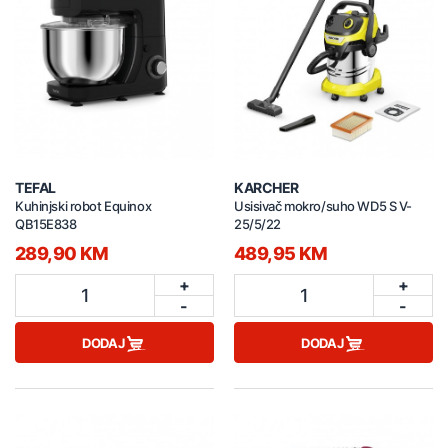
TEFAL
KARCHER
Kuhinjski robot Equinox
Usisivač mokro/suho WD5 S V-
QB15E838
25/5/22
289,90 KM
489,95 KM
+
+
1
1
-
-
DODAJ
DODAJ