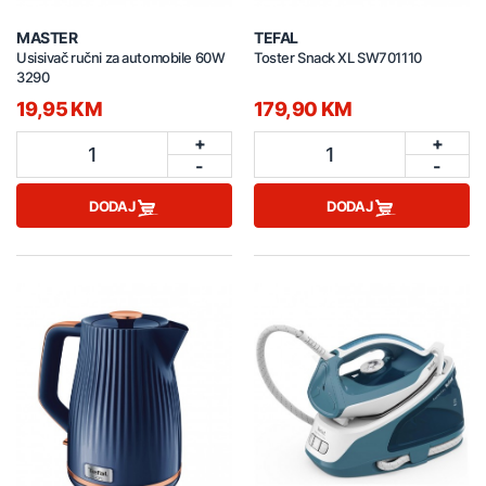
MASTER
TEFAL
Usisivač ručni za automobile 60W
Toster Snack XL SW701110
3290
19,95 KM
179,90 KM
+
+
1
1
-
-
DODAJ
DODAJ