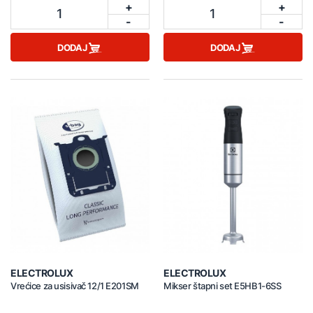
+
+
1
1
-
-
DODAJ
DODAJ
ELECTROLUX
ELECTROLUX
Vrećice za usisivač 12/1 E201SM
Mikser štapni set E5HB1-6SS