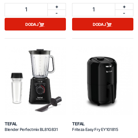
+
+
1
1
-
-
DODAJ
DODAJ
TEFAL
TEFAL
Blender Perfectmix BL81G831
Friteza Easy Fry EY101815