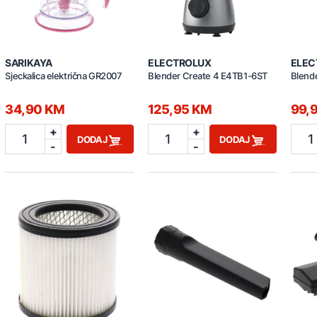
SARIKAYA
ELECTROLUX
ELEC
Sjeckalica električna GR2007
Blender Create 4 E4TB1-6ST
Blend
34,90 KM
125,95 KM
99,
+
+
1
1
1
DODAJ
DODAJ
-
-