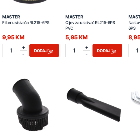
MASTER
MASTER
MAS
Filter usisivača RL215-6PS
Cijev za usisivač RL215-6PS
Nastav
PVC
6PS
9,95 KM
5,95 KM
8,9
+
+
1
1
1
DODAJ
DODAJ
-
-