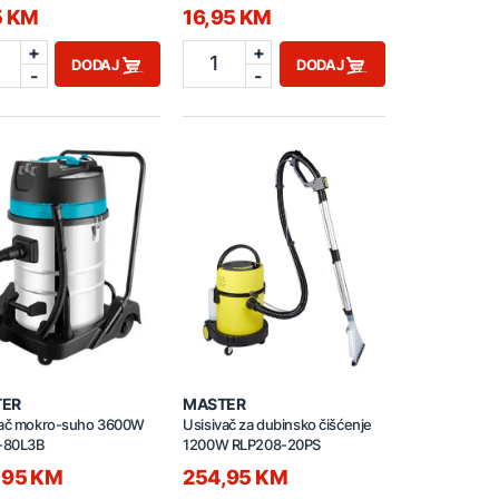
5 KM
16,95 KM
+
+
1
DODAJ
DODAJ
-
-
TER
MASTER
vač mokro-suho 3600W
Usisivač za dubinsko čišćenje
-80L3B
1200W RLP208-20PS
,95 KM
254,95 KM