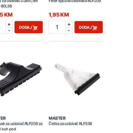
o za usisivač D38x1,5m
Filter spužva usisivača RLP208
-80L3B
95 KM
1,95 KM
+
+
1
DODAJ
DODAJ
-
-
TER
MASTER
ak za usisivač RLP208 za
Četka za usisivač RLP208
i suh pod