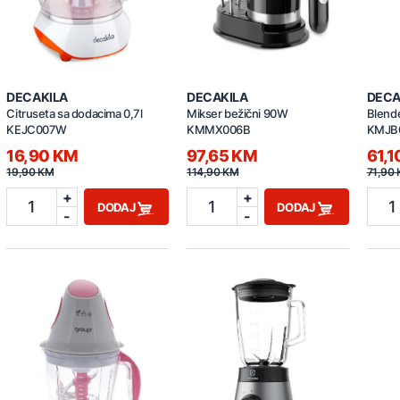
DECAKILA
DECAKILA
DECA
Citruseta sa dodacima 0,7l
Mikser bežični 90W
Blend
KEJC007W
KMMX006B
KMJB
16,90 KM
97,65 KM
61,
19,90 KM
114,90 KM
71,90
+
+
1
1
1
DODAJ
DODAJ
-
-