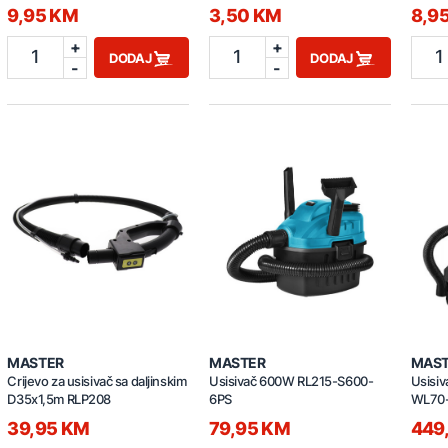
9,95 KM
3,50 KM
8,9
+
+
1
1
1
DODAJ
DODAJ
-
-
MASTER
MASTER
MAS
Crijevo za usisivač sa daljinskim
Usisivač 600W RL215-S600-
Usisi
D35x1,5m RLP208
6PS
WL70
39,95 KM
79,95 KM
449