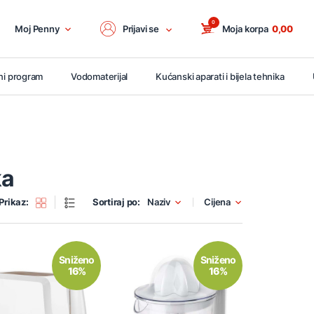
0
Moj Penny
Prijavi se
Moja korpa
0,00
ni program
Vodomaterijal
Kućanski aparati i bijela tehnika
ka
Prikaz:
Sortiraj po:
Naziv
Cijena
Sniženo
Sniženo
16%
16%