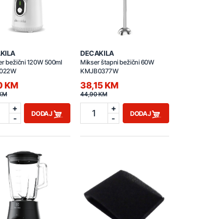
KILA
DECAKILA
er bežični 120W 500ml
Mikser štapni bežični 60W
022W
KMJB0377W
10 KM
38,15 KM
 KM
44,90 KM
+
+
1
DODAJ
DODAJ
-
-