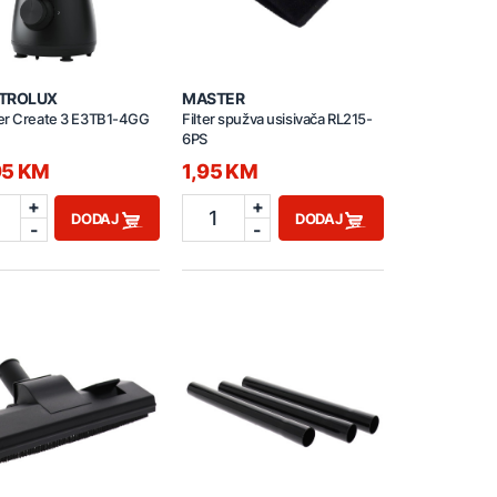
TROLUX
MASTER
er Create 3 E3TB1-4GG
Filter spužva usisivača RL215-
6PS
95 KM
1,95 KM
+
+
1
DODAJ
DODAJ
-
-