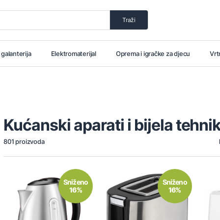
Traži
i galanterija
Elektromaterijal
Oprema i igračke za djecu
Vrt
Kućanski aparati i bijela tehni
801 proizvoda
Sniženo
Sniženo
16%
16%