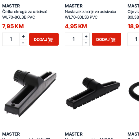
MASTER
MASTER
MAS
Četka okrugla za usisivač
Nastavak za crijevo usisivača
Cijevi
WL70-80L3B PVC
WL70-80L3B PVC
80L3
7,95 KM
4,95 KM
18,
+
+
1
1
1
DODAJ
DODAJ
-
-
MASTER
MASTER
MAS