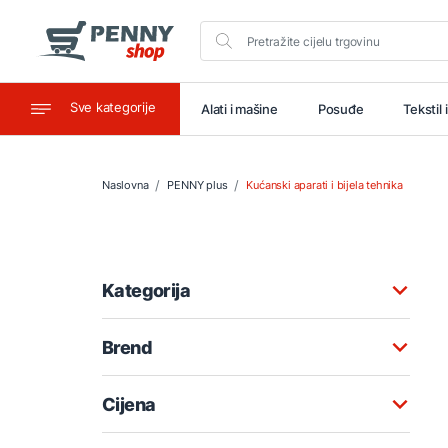
Sve kategorije
aštitu
Ugostiteljstvo
Alati i mašine
Posuđe
Tekstil 
Naslovna
PENNY plus
Kućanski aparati i bijela tehnika
Kategorija
Brend
Cijena