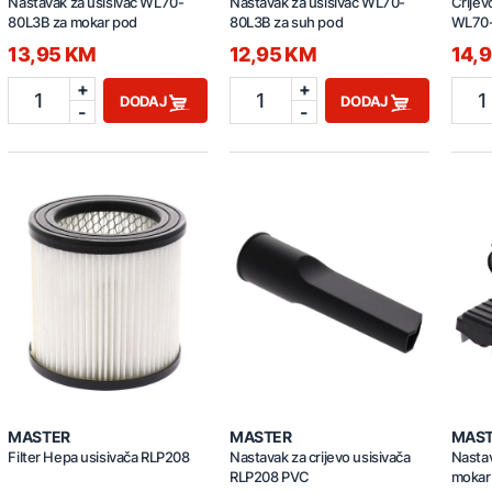
Nastavak za usisivač WL70-
Nastavak za usisivač WL70-
Crijev
80L3B za mokar pod
80L3B za suh pod
WL70
13,95 KM
12,95 KM
14,
+
+
1
1
1
DODAJ
DODAJ
-
-
MASTER
MASTER
MAS
Filter Hepa usisivača RLP208
Nastavak za crijevo usisivača
Nastav
RLP208 PVC
mokar 