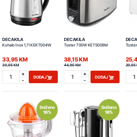
DECAKILA
DECAKILA
DECA
Kuhalo Inox 1,7l KEKT004W
Toster 700W KETS009M
Toste
33,95 KM
38,15 KM
25,
39,95 KM
44,90 KM
29,95
+
+
1
1
1
DODAJ
DODAJ
-
-
Sniženo
Sniženo
16%
16%