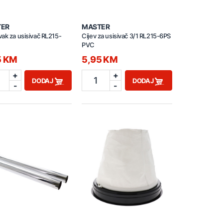
TER
MASTER
ak za usisivač RL215-
Cijev za usisivač 3/1 RL215-6PS
PVC
5 KM
5,95 KM
+
+
1
DODAJ
DODAJ
-
-