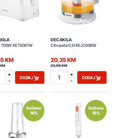
KILA
DECAKILA
r 700W KETS001W
Citruseta 0,5l KEJC006W
45 KM
20,35 KM
 KM
23,95 KM
+
+
1
DODAJ
DODAJ
-
-
Sniženo
Sniženo
16%
16%