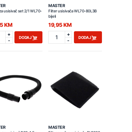
TER
MASTER
 za usisivač set 2/1 WL70-
Filter usisivača WL70-80L3B
B
bijeli
95 KM
19,95 KM
+
+
1
DODAJ
DODAJ
-
-
TER
MASTER